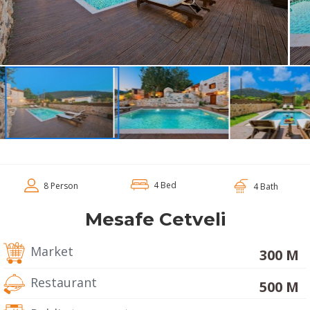
4 Bed
8 Person
4 Bath
Mesafe Cetveli
Market
300 M
Restaurant
500 M