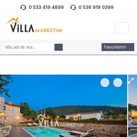
0 533 419 4899
0 536 919 0399
Favorilerim