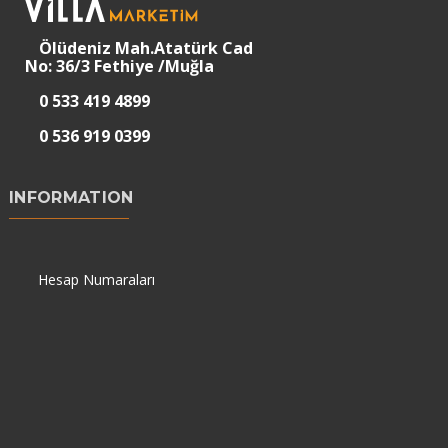
Ölüdeniz Mah.Atatürk Cad
No: 36/3 Fethiye /Muğla
0 533 419 4899
0 536 919 0399
INFORMATION
Hesap Numaraları