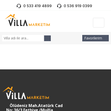
0 533 419 4899
0 536 919 0399
Favorilerim
Ölüdeniz Mah.Atatürk Cad
No: 36/3 Fethiye /Muğla