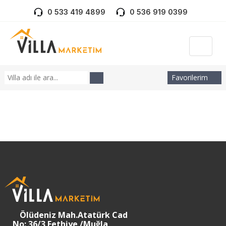
0 533 419 4899
0 536 919 0399
Favorilerim
Ölüdeniz Mah.Atatürk Cad
No: 36/3 Fethiye /Muğla