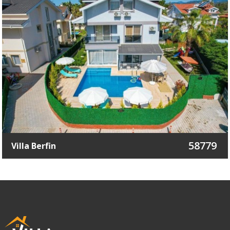
58779
Villa Berfin