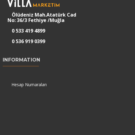
Ölüdeniz Mah.Atatürk Cad
No: 36/3 Fethiye /Muğla
0 533 419 4899
0 536 919 0399
INFORMATION
Hesap Numaraları