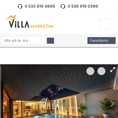
0 533 419 4899
0 536 919 0399
Favorilerim