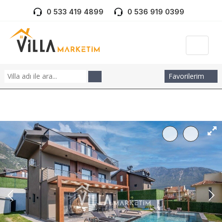
0 533 419 4899
0 536 919 0399
Favorilerim