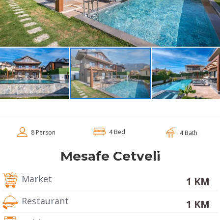
4 Bed
8 Person
4 Bath
Mesafe Cetveli
Market
1 KM
Restaurant
1 KM