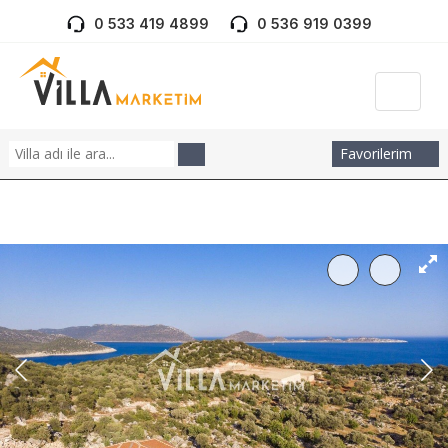
0 533 419 4899
0 536 919 0399
Favorilerim