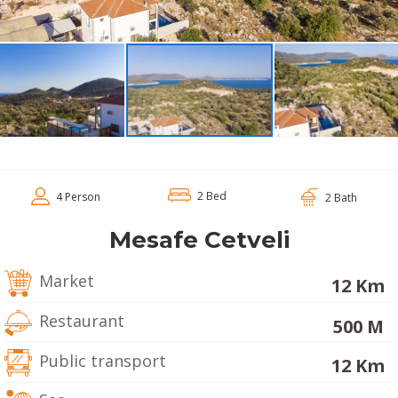
2 Bed
4 Person
2 Bath
Mesafe Cetveli
Market
12 Km
Restaurant
500 M
Public transport
12 Km