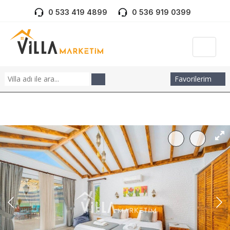
0 533 419 4899
0 536 919 0399
Favorilerim