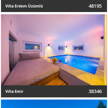
48195
Villa Erdem Üzümlü
38346
Villa Emir