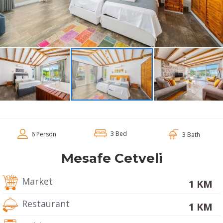
3 Bed
6 Person
3 Bath
Mesafe Cetveli
Market
1 KM
Restaurant
1 KM