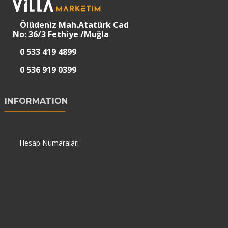
Ölüdeniz Mah.Atatürk Cad
No: 36/3 Fethiye /Muğla
0 533 419 4899
0 536 919 0399
INFORMATION
Hesap Numaraları