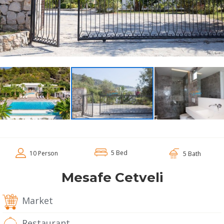
5 Bed
10 Person
5 Bath
Mesafe Cetveli
Market
Restaurant