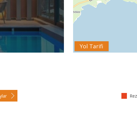
Yol Tarifi
ylar
Reze