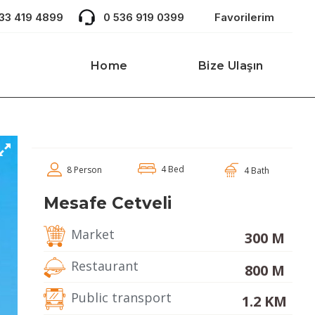
533 419 4899
0 536 919 0399
Favorilerim
Home
Bize Ulaşın
4 Bed
8 Person
4 Bath
Mesafe Cetveli
Market
300 M
Restaurant
800 M
Public transport
1.2 KM