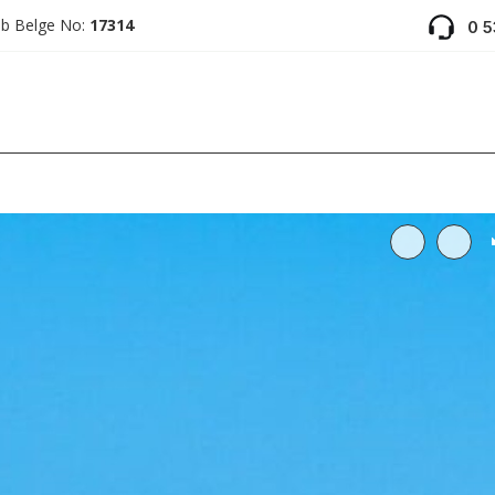
ab Belge No:
17314
0 