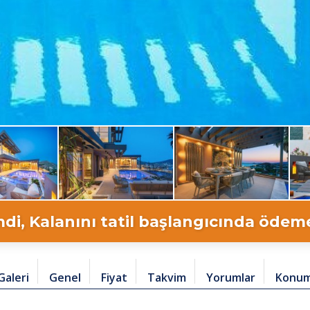
di, Kalanını tatil başlangıcında ödeme 
Galeri
Genel
Fiyat
Takvim
Yorumlar
Konu