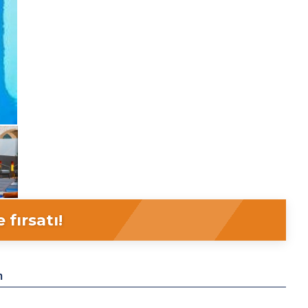
fırsatı!
m