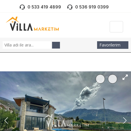
0 533 419 4899
0 536 919 0399
Favorilerim