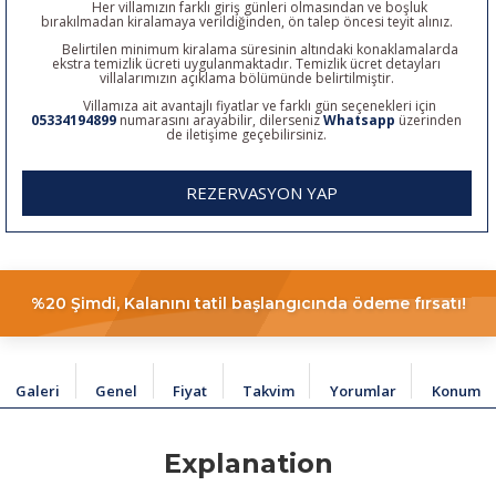
Her villamızın farklı giriş günleri olmasından ve boşluk
bırakılmadan kiralamaya verildiğinden, ön talep öncesi teyit alınız.
Belirtilen minimum kiralama süresinin altındaki konaklamalarda
ekstra temizlik ücreti uygulanmaktadır. Temizlik ücret detayları
villalarımızın açıklama bölümünde belirtilmiştir.
Villamıza ait avantajlı fiyatlar ve farklı gün seçenekleri için
05334194899
numarasını arayabilir, dilerseniz
Whatsapp
üzerinden
de iletişime geçebilirsiniz.
REZERVASYON YAP
%20 Şimdi, Kalanını tatil başlangıcında ödeme fırsatı!
Galeri
Genel
Fiyat
Takvim
Yorumlar
Konum
Explanation