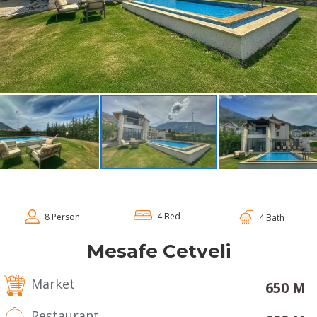
4 Bed
8 Person
4 Bath
Mesafe Cetveli
Market
650 M
Restaurant