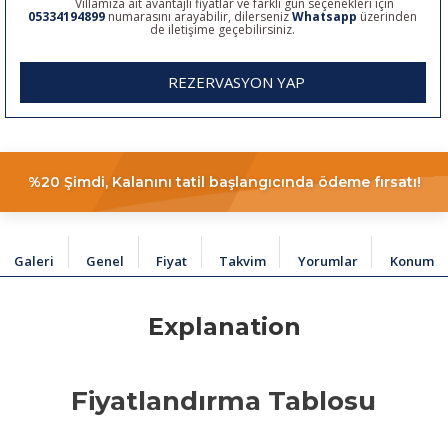
Villamıza ait avantajlı fiyatlar ve farklı gün seçenekleri için
05334194899
numarasını arayabilir, dilerseniz
Whatsapp
üzerinden
de iletişime geçebilirsiniz.
REZERVASYON YAP
%20 Şimdi, Kalanını tatil başlangıcında ödeme fırsatı!
Galeri
Genel
Fiyat
Takvim
Yorumlar
Konum
Explanation
Fiyatlandırma Tablosu