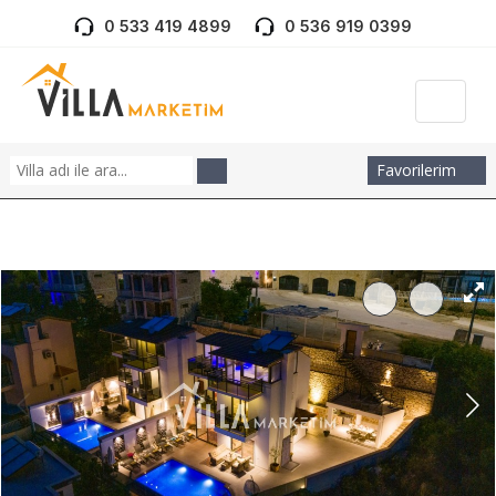
0 533 419 4899
0 536 919 0399
Favorilerim