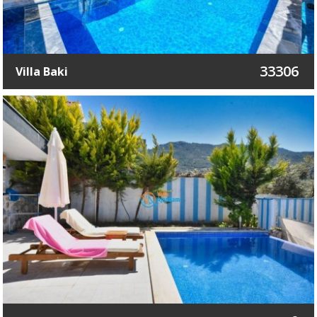
33306
Villa Baki