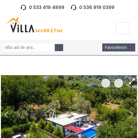
0 533 419 4899
0 536 919 0399
Favorilerim