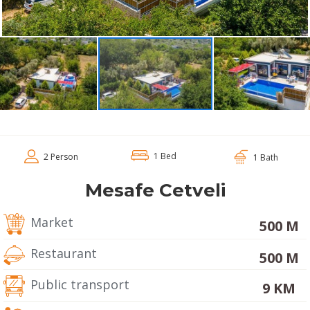
1 Bed
2 Person
1 Bath
Mesafe Cetveli
Market
500 M
Restaurant
500 M
Public transport
9 KM