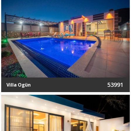
53991
Villa Ogün