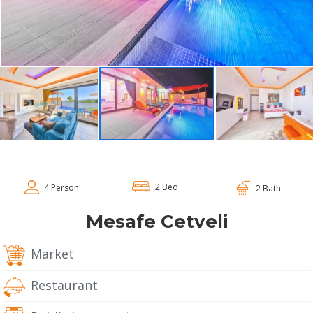
2 Bed
4 Person
2 Bath
Mesafe Cetveli
Market
Restaurant