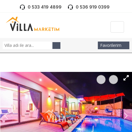
0 533 419 4899
0 536 919 0399
Favorilerim