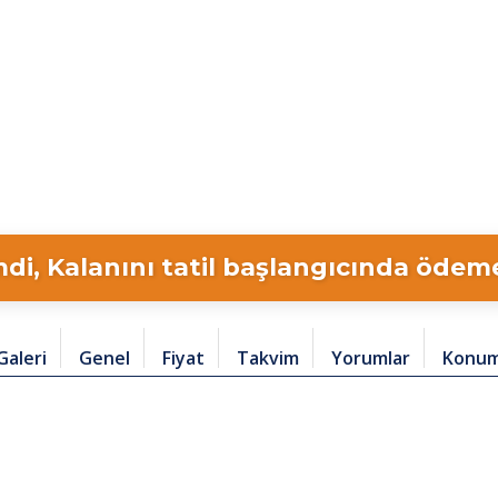
di, Kalanını tatil başlangıcında ödeme 
Galeri
Genel
Fiyat
Takvim
Yorumlar
Konu