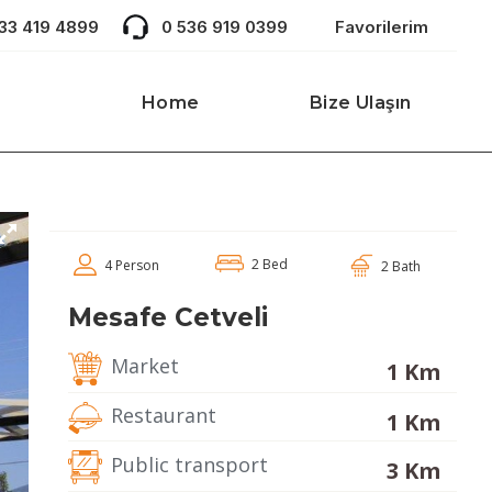
533 419 4899
0 536 919 0399
Favorilerim
Home
Bize Ulaşın
2 Bed
4 Person
2 Bath
Mesafe Cetveli
Market
1 Km
Restaurant
1 Km
Public transport
3 Km