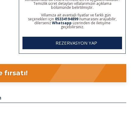
Temizlik ücret detayları villalarımızın açıklama
bölümünde belirtilmiştir.
Villamıza ait avantajlı fiyatlar ve farklı gün
seçenekleri için
05334194899
numarasını arayabilir,
dilerseniz
Whatsapp
üzerinden de iletişime
geçebilirsiniz.
REZERVASYON YAP
fırsatı!
m