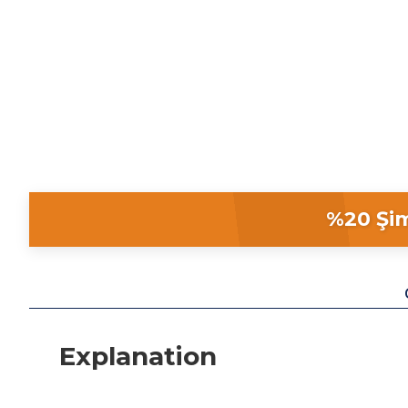
%20 Şim
Explanation