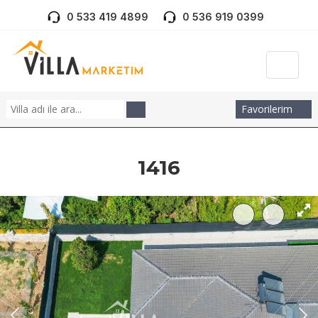
0 533 419 4899
0 536 919 0399
Favorilerim
1416