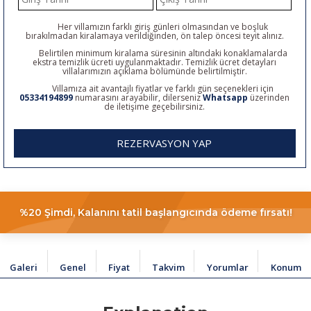
Her villamızın farklı giriş günleri olmasından ve boşluk
bırakılmadan kiralamaya verildiğinden, ön talep öncesi teyit alınız.
Belirtilen minimum kiralama süresinin altındaki konaklamalarda
ekstra temizlik ücreti uygulanmaktadır. Temizlik ücret detayları
villalarımızın açıklama bölümünde belirtilmiştir.
Villamıza ait avantajlı fiyatlar ve farklı gün seçenekleri için
05334194899
numarasını arayabilir, dilerseniz
Whatsapp
üzerinden
de iletişime geçebilirsiniz.
REZERVASYON YAP
%20 Şimdi, Kalanını tatil başlangıcında ödeme fırsatı!
Galeri
Genel
Fiyat
Takvim
Yorumlar
Konum