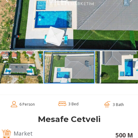
3 Bed
6 Person
3 Bath
Mesafe Cetveli
Market
500 M