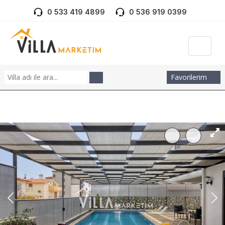
0 533 419 4899
0 536 919 0399
Favorilerim