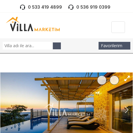
0 533 419 4899
0 536 919 0399
Favorilerim