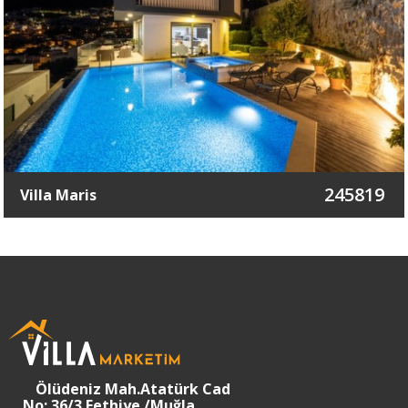
245819
Villa Maris
Ölüdeniz Mah.Atatürk Cad
No: 36/3 Fethiye /Muğla