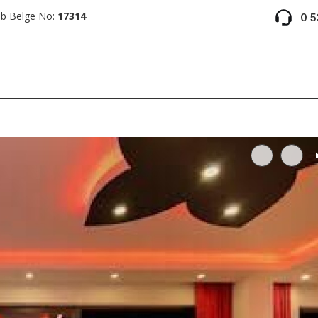
ab Belge No:
17314
0 