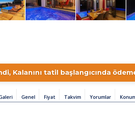
di, Kalanını tatil başlangıcında ödeme 
Galeri
Genel
Fiyat
Takvim
Yorumlar
Konu