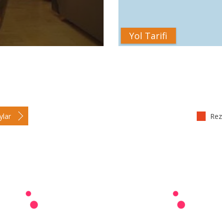
Yol Tarifi
ylar
Reze