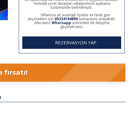
Temizlik ücret detayları villalarımızın açıklama
bölümünde belirtilmiştir.
Villamıza ait avantajlı fiyatlar ve farklı gün
seçenekleri için
05334194899
numarasını arayabilir,
dilerseniz
Whatsapp
üzerinden de iletişime
geçebilirsiniz.
REZERVASYON YAP
fırsatı!
m