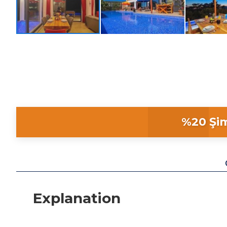
%20 Şim
Explanation