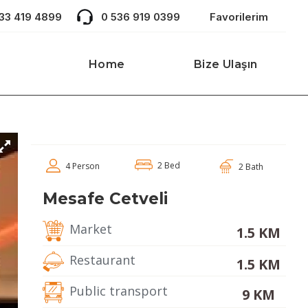
533 419 4899
0 536 919 0399
Favorilerim
Home
Bize Ulaşın
2 Bed
4 Person
2 Bath
Mesafe Cetveli
Market
1.5 KM
Restaurant
1.5 KM
Public transport
9 KM