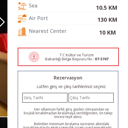
Sea
10.5 KM
Air Port
130 KM
Nearest Center
10 KM
T.C Kültür ve Turizm
Bakanlığı Belge
Başvuru No :
07-5747
Rezervasyon
Lütfen giriş ve çıkış tarihlerinizi seçiniz
Her villamızın farklı giriş günleri olmasından ve
boşluk bırakılmadan kiralamaya verildiğinden, ön talep
öncesi teyit alınız.
Belirtilen minimum kiralama süresinin altındaki
konaklamalarda ekstra temizlik ücreti uygulanmaktadır.