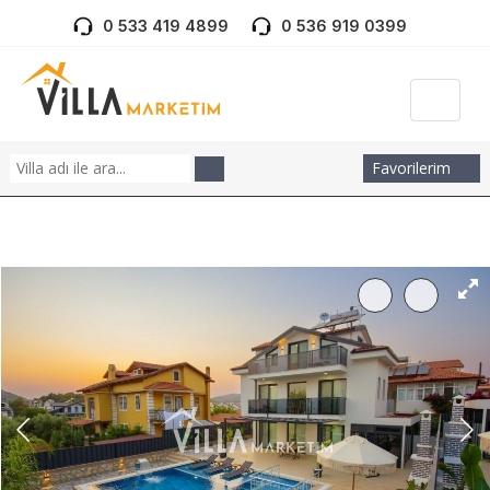
0 533 419 4899
0 536 919 0399
Favorilerim