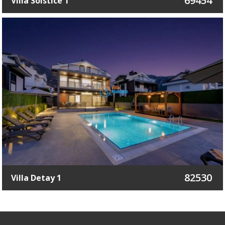
69454
Villa Solstice 1
82530
Villa Detay 1