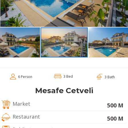
3 Bed
6 Person
3 Bath
Mesafe Cetveli
Market
500 M
Restaurant
500 M