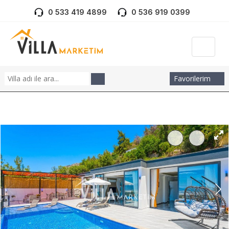
0 533 419 4899
0 536 919 0399
Favorilerim