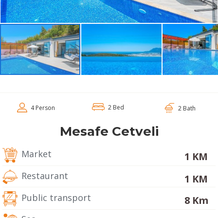
2 Bed
4 Person
2 Bath
Mesafe Cetveli
Market
1 KM
Restaurant
1 KM
Public transport
8 Km