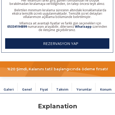
Her villamızın farklı giriş günleri olmasından ve boşluk
bırakılmadan kiralamaya verildiğinden, ön talep öncesi teyit alınız.
Belirtilen minimum kiralama süresinin altındaki konaklamalarda
ekstra temizlik ücreti uygulanmaktadır. Temizlik ücret detayları
villalarımızın açıklama bölümünde belirtilmiştir.
Villamıza ait avantajlı fiyatlar ve farklı gün seçenekleri için
05334194899
numarasını arayabilir, dilerseniz
Whatsapp
üzerinden
de iletişime geçebilirsiniz.
REZERVASYON YAP
%20 Şimdi, Kalanını tatil başlangıcında ödeme fırsatı!
Galeri
Genel
Fiyat
Takvim
Yorumlar
Konum
Explanation