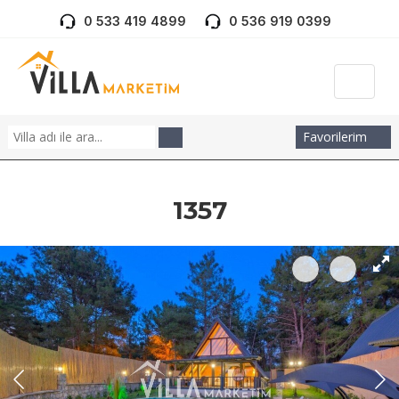
0 533 419 4899
0 536 919 0399
Favorilerim
1357