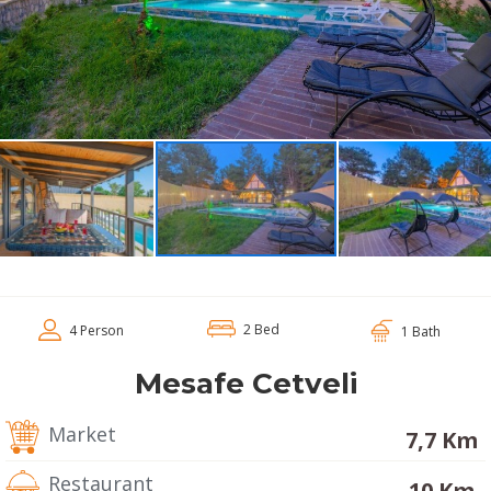
2 Bed
4 Person
1 Bath
Mesafe Cetveli
Market
7,7 Km
Restaurant
10 Km