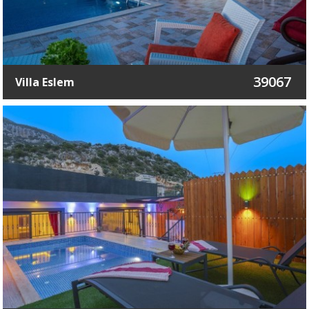
39067
Villa Eslem