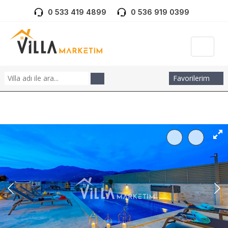
0 533 419 4899
0 536 919 0399
Favorilerim