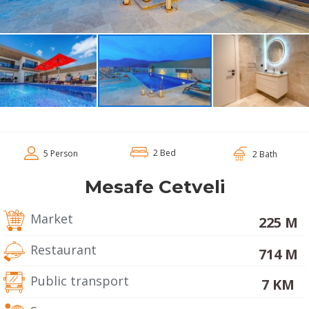
2 Bed
5 Person
2 Bath
Mesafe Cetveli
Market
225 M
Restaurant
714 M
Public transport
7 KM