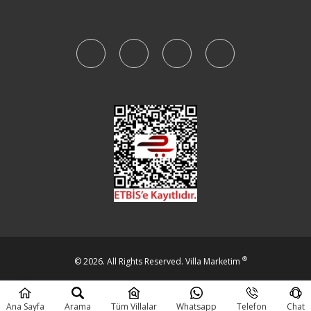
®
© 2026. All Rights Reserved.
Villa Marketim
Beta IT Solutions
Ana Sayfa
Arama
Tüm Villalar
Whatsapp
Telefon
Chat