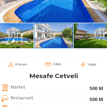
3 Bed
6 Person
3 Bath
Mesafe Cetveli
Market
500 M
Restaurant
500 M