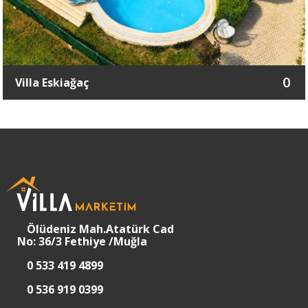
0
Villa Eskiağaç
Ölüdeniz Mah.Atatürk Cad
No: 36/3 Fethiye /Muğla
0 533 419 4899
0 536 919 0399