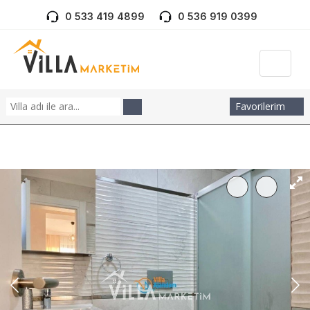
0 533 419 4899
0 536 919 0399
Favorilerim