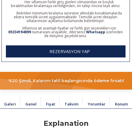
Her villamızın farklı giriş günleri olmasından ve boşluk
bırakılmadan kiralamaya verildiğinden, ön talep öncesi teyit alınız.
Belirtilen minimum kiralama süresinin altındaki konaklamalarda
ekstra temizlik ücreti uygulanmaktadır. Temizlik ücret detayları
villalarımızın açıklama bölümünde belirtilmiştir.
Villamıza ait avantajlı fiyatlar ve farklı gün seçenekleri için
05334194899
numarasını arayabilir, dilerseniz
Whatsapp
üzerinden
de iletişime geçebilirsiniz.
REZERVASYON YAP
%20 Şimdi, Kalanını tatil başlangıcında ödeme fırsatı!
Galeri
Genel
Fiyat
Takvim
Yorumlar
Konum
Explanation