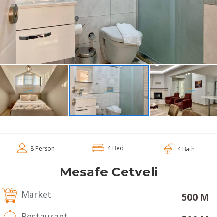
4 Bed
8 Person
4 Bath
Mesafe Cetveli
Market
500 M
Restaurant