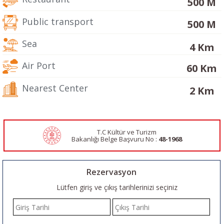
500 M
Public transport
500 M
Sea
4 Km
Air Port
60 Km
Nearest Center
2 Km
T.C Kültür ve Turizm
Bakanlığı Belge
Başvuru No :
48-1968
Rezervasyon
Lütfen giriş ve çıkış tarihlerinizi seçiniz