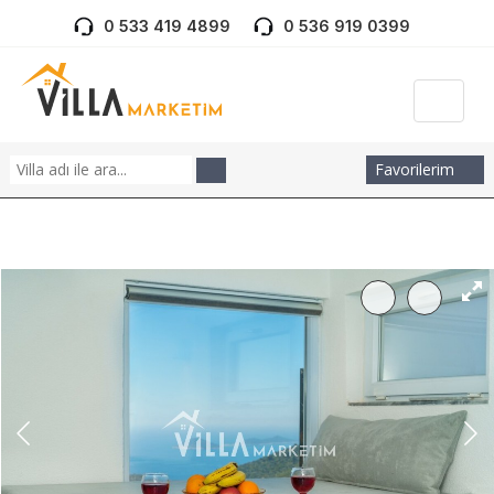
0 533 419 4899
0 536 919 0399
Favorilerim