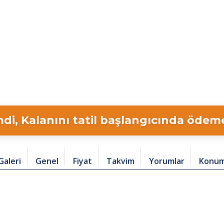
di, Kalanını tatil başlangıcında ödeme 
Galeri
Genel
Fiyat
Takvim
Yorumlar
Konu