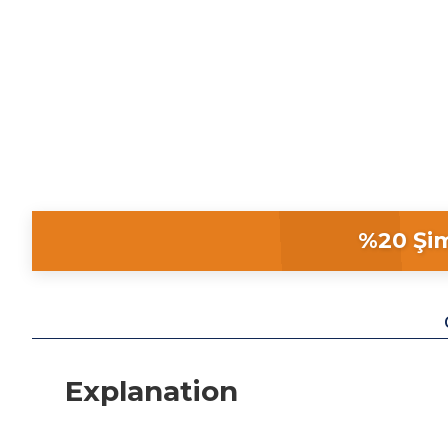
%20 Şim
Explanation