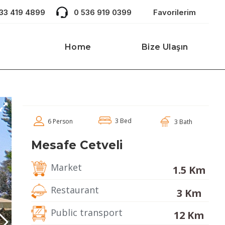
533 419 4899
0 536 919 0399
Favorilerim
Home
Bize Ulaşın
3 Bed
6 Person
3 Bath
Mesafe Cetveli
Market
1.5 Km
Restaurant
3 Km
Public transport
12 Km