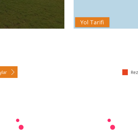
Yol Tarifi
ylar
Reze