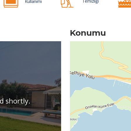
Temizliği
Kullanımı
Konumu
d shortly.