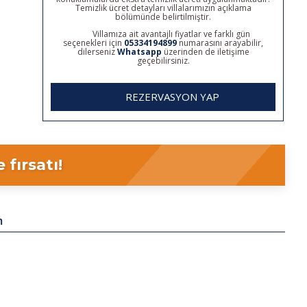
Temizlik ücret detayları villalarımızın açıklama
bölümünde belirtilmiştir.
Villamıza ait avantajlı fiyatlar ve farklı gün
seçenekleri için
05334194899
numarasını arayabilir,
dilerseniz
Whatsapp
üzerinden de iletişime
geçebilirsiniz.
REZERVASYON YAP
fırsatı!
m