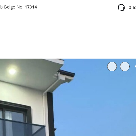
ab Belge No:
17314
0 