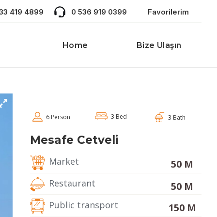
533 419 4899
0 536 919 0399
Favorilerim
Home
Bize Ulaşın
3 Bed
6 Person
3 Bath
Mesafe Cetveli
Market
50 M
Restaurant
50 M
Public transport
150 M