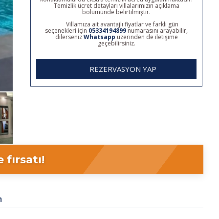
Temizlik ücret detayları villalarımızın açıklama
bölümünde belirtilmiştir.
Villamıza ait avantajlı fiyatlar ve farklı gün
seçenekleri için
05334194899
numarasını arayabilir,
dilerseniz
Whatsapp
üzerinden de iletişime
geçebilirsiniz.
REZERVASYON YAP
fırsatı!
m