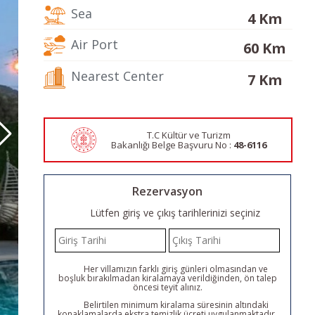
Sea
4 Km
Air Port
60 Km
Nearest Center
7 Km
T.C Kültür ve Turizm
Bakanlığı Belge
Başvuru No :
48-6116
Rezervasyon
Lütfen giriş ve çıkış tarihlerinizi seçiniz
Her villamızın farklı giriş günleri olmasından ve
boşluk bırakılmadan kiralamaya verildiğinden, ön talep
öncesi teyit alınız.
Belirtilen minimum kiralama süresinin altındaki
konaklamalarda ekstra temizlik ücreti uygulanmaktadır.