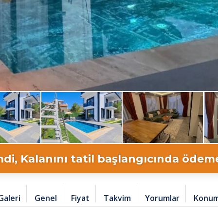
di, Kalanını tatil başlangıcında ödeme 
Galeri
Genel
Fiyat
Takvim
Yorumlar
Konu