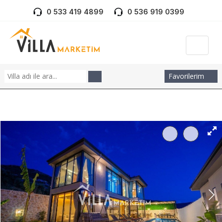
0 533 419 4899
0 536 919 0399
Favorilerim