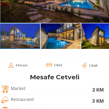
2 Bed
4 Person
2 Bath
Mesafe Cetveli
Market
2 KM
Restaurant
3 KM