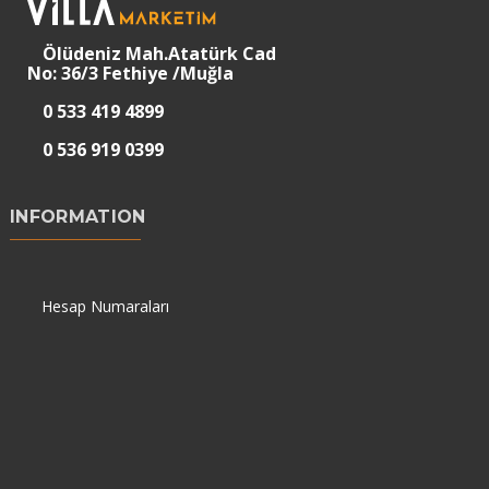
Ölüdeniz Mah.Atatürk Cad
No: 36/3 Fethiye /Muğla
0 533 419 4899
0 536 919 0399
INFORMATION
Hesap Numaraları