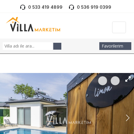
0 533 419 4899
0 536 919 0399
Favorilerim