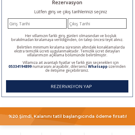
Rezervasyon
Lütfen giriş ve çıkış tarihlerinizi seçiniz
Her villamızın farklı giriş günleri olmasından ve boşluk
bırakılmadan kiralamaya verildiğinden, ön talep öncesi teyit alınız.
Belirtilen minimum kiralama süresinin altındaki konaklamalarda
ekstra temizlik ücreti uygulanmaktadır. Temizlik ücret detayları
villalarımızın açıklama bölümünde belirtilmiştir.
Villamıza ait avantajlı fiyatlar ve farklı gün seçenekleri için
05334194899
numarasını arayabilir, dilerseniz
Whatsapp
üzerinden
de iletişime geçebilirsiniz.
REZERVASYON YAP
%20 Şimdi, Kalanını tatil başlangıcında ödeme fırsatı!