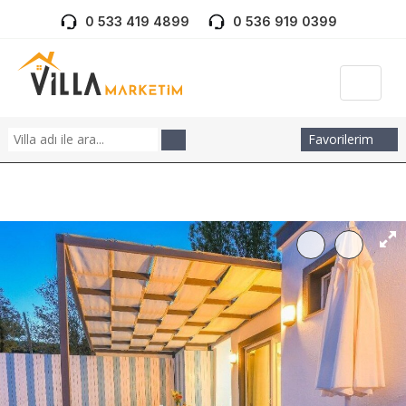
0 533 419 4899
0 536 919 0399
Favorilerim