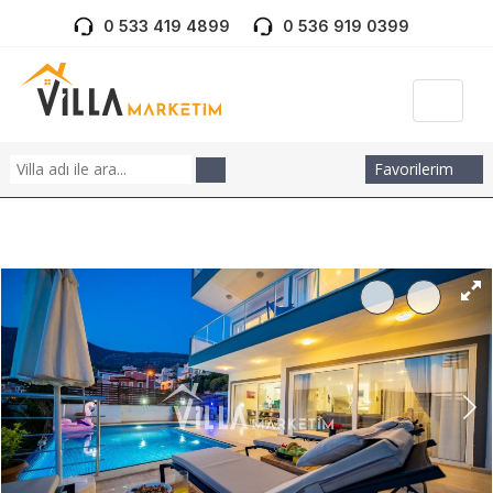
0 533 419 4899
0 536 919 0399
Favorilerim