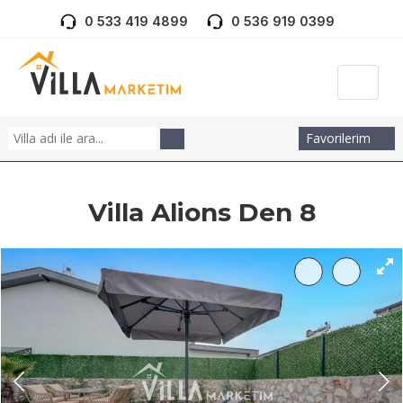
0 533 419 4899
0 536 919 0399
Favorilerim
Villa Alions Den 8