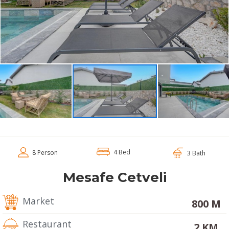
4 Bed
8 Person
3 Bath
Mesafe Cetveli
Market
800 M
Restaurant
2 KM