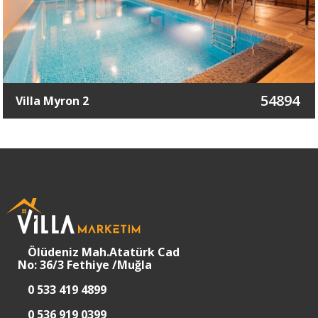
54894
Villa Myron 2
Ölüdeniz Mah.Atatürk Cad
No: 36/3 Fethiye /Muğla
0 533 419 4899
0 536 919 0399