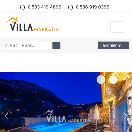
0 533 419 4899
0 536 919 0399
Favorilerim