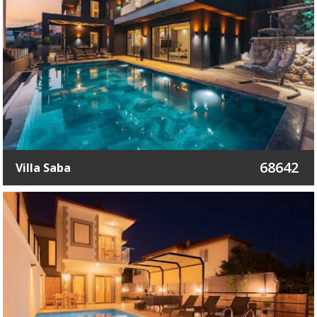
68642
Villa Saba