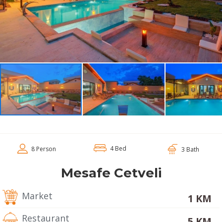
4 Bed
8 Person
3 Bath
Mesafe Cetveli
Market
1 KM
Restaurant
5 KM