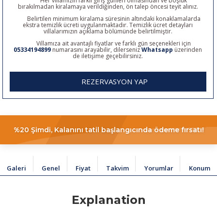
Her villamızın farklı giriş günleri olmasından ve boşluk
bırakılmadan kiralamaya verildiğinden, ön talep öncesi teyit alınız.
Belirtilen minimum kiralama süresinin altındaki konaklamalarda
ekstra temizlik ücreti uygulanmaktadır. Temizlik ücret detayları
villalarımızın açıklama bölümünde belirtilmiştir.
Villamıza ait avantajlı fiyatlar ve farklı gün seçenekleri için
05334194899
numarasını arayabilir, dilerseniz
Whatsapp
üzerinden
de iletişime geçebilirsiniz.
REZERVASYON YAP
%20 Şimdi, Kalanını tatil başlangıcında ödeme fırsatı!
Galeri
Genel
Fiyat
Takvim
Yorumlar
Konum
Explanation