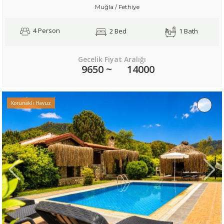
Muğla / Fethiye
4 Person
2 Bed
1 Bath
Gecelik Fiyat Aralığı
9650 ~
14000
Korunaklı Havuz