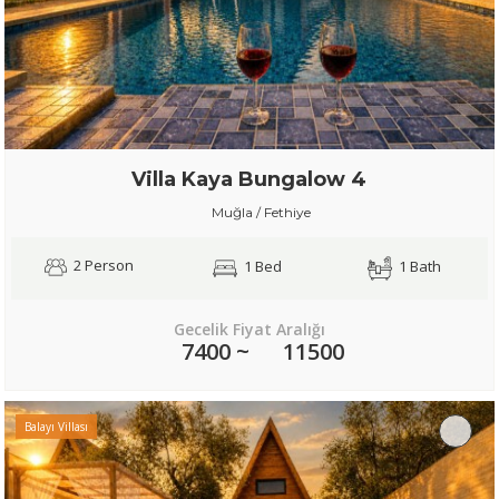
Villa Kaya Bungalow 4
Muğla / Fethiye
2 Person
1 Bed
1 Bath
Gecelik Fiyat Aralığı
7400 ~
11500
Balayı Villası