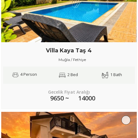
Villa Kaya Taş 4
Muğla / Fethiye
4 Person
2 Bed
1 Bath
Gecelik Fiyat Aralığı
9650 ~
14000