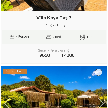
Villa Kaya Taş 3
Muğla / Fethiye
4 Person
2 Bed
1 Bath
Gecelik Fiyat Aralığı
9650 ~
14000
Korunaklı Havuz