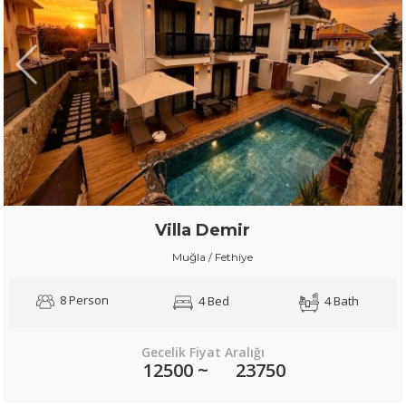
Villa Demir
Muğla / Fethiye
8 Person
4 Bed
4 Bath
Gecelik Fiyat Aralığı
12500 ~
23750