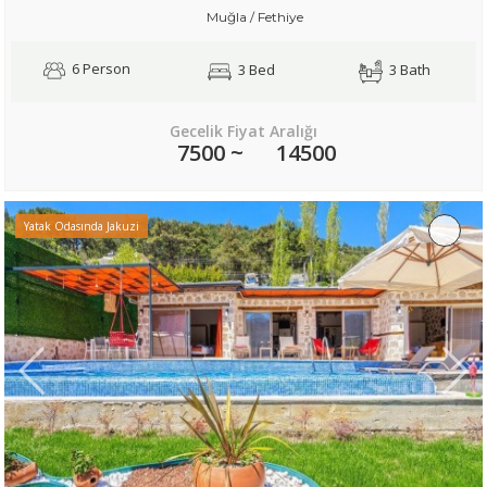
Muğla / Fethiye
6 Person
3 Bed
3 Bath
Gecelik Fiyat Aralığı
7500 ~
14500
Yatak Odasında Jakuzi