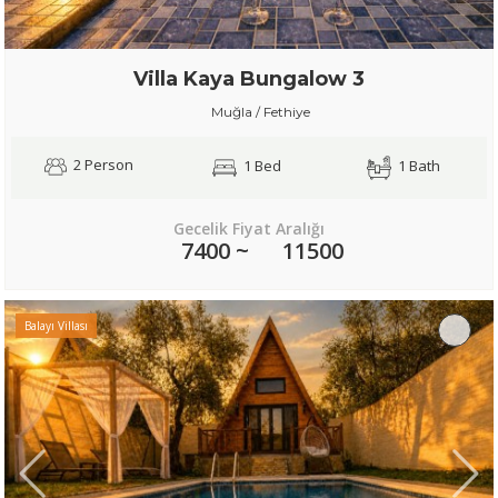
Villa Kaya Bungalow 3
Muğla / Fethiye
2 Person
1 Bed
1 Bath
Gecelik Fiyat Aralığı
7400 ~
11500
Balayı Villası