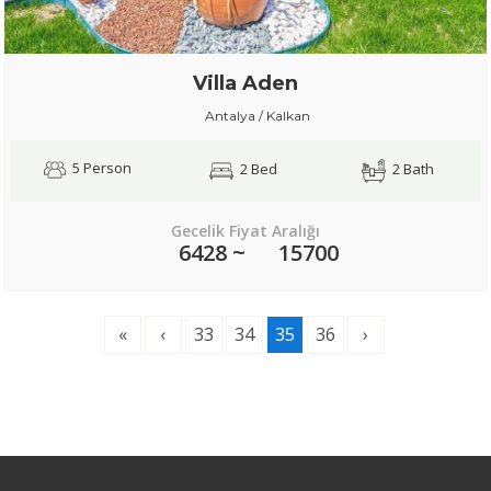
Villa Aden
Antalya / Kalkan
5 Person
2 Bed
2 Bath
Gecelik Fiyat Aralığı
6428 ~
15700
«
‹
33
34
35
36
›