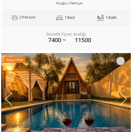
Muğla / Fethiye
2 Person
1 Bed
1 Bath
Gecelik Fiyat Aralığı
7400 ~
11500
Balayı Villası