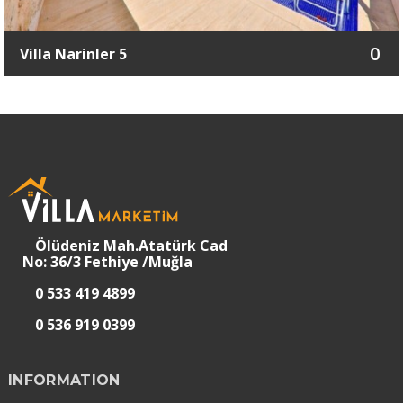
0
Villa Narinler 5
Ölüdeniz Mah.Atatürk Cad
No: 36/3 Fethiye /Muğla
0 533 419 4899
0 536 919 0399
INFORMATION