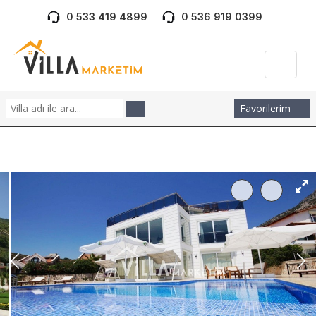
0 533 419 4899
0 536 919 0399
Favorilerim