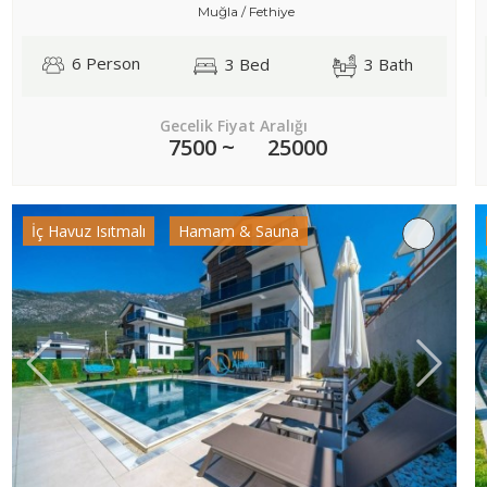
Muğla / Fethiye
6 Person
3 Bed
3 Bath
Gecelik Fiyat Aralığı
7500 ~
25000
İç Havuz Isıtmalı
Hamam & Sauna