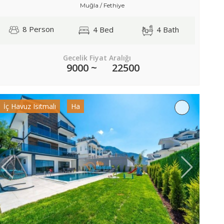
Muğla / Fethiye
8 Person
4 Bed
4 Bath
Gecelik Fiyat Aralığı
9000 ~
22500
İç Havuz Isıtmalı
Ha