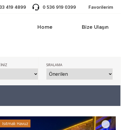
533 419 4899
0 536 919 0399
Favorilerim
Home
Bize Ulaşın
İNİZ
SIRALAMA
Isıtmalı Havuz