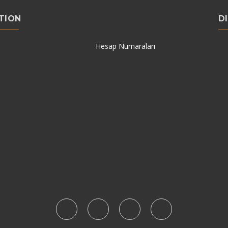
TION
D
Hesap Numaraları