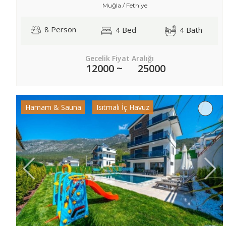
Muğla / Fethiye
8 Person
4 Bed
4 Bath
Gecelik Fiyat Aralığı
12000 ~
25000
Hamam & Sauna
Isıtmalı İç Havuz