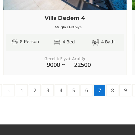
Villa Dedem 4
Muğla / Fethiye
8 Person
4 Bed
4 Bath
Gecelik Fiyat Aralığı
9000 ~
22500
‹
1
2
3
4
5
6
7
8
9