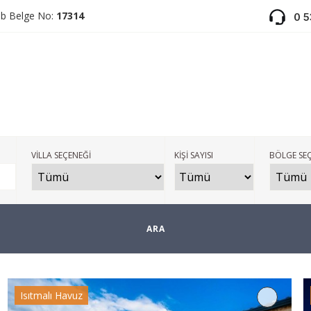
ab Belge No:
17314
0 
VİLLA SEÇENEĞİ
KİŞİ SAYISI
BÖLGE SEÇ
Isıtmalı Havuz