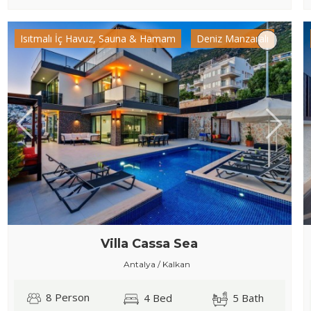
Isıtmalı İç Havuz, Sauna & Hamam
Deniz Manzaralı
Villa Cassa Sea
Antalya / Kalkan
8 Person
4 Bed
5 Bath