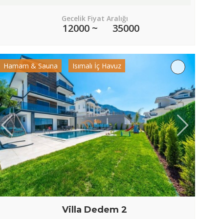
Gecelik Fiyat Aralığı
12000 ~
35000
Hamam & Sauna
Isımalı İç Havuz
Villa Dedem 2