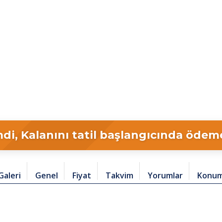
di, Kalanını tatil başlangıcında ödeme 
Galeri
Genel
Fiyat
Takvim
Yorumlar
Konu