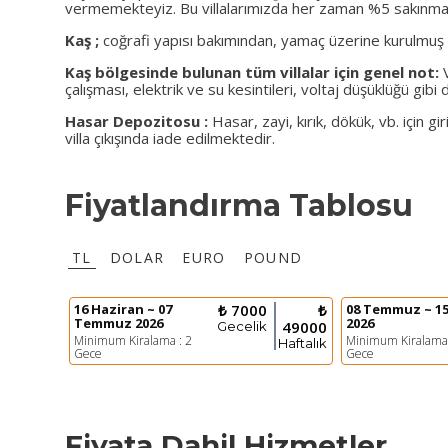
vermemekteyiz. Bu villalarımızda her zaman %5 sakınma
Kaş ;
coğrafi yapısı bakımından, yamaç üzerine kurulmuş bi
Kaş bölgesinde bulunan tüm villalar için genel not:
çalışması, elektrik ve su kesintileri, voltaj düşüklüğü gibi
Hasar Depozitosu :
Hasar, zayi, kırık, dökük, vb. için gir
villa çıkışında iade edilmektedir.
Fiyatlandırma Tablosu
TL
DOLAR
EURO
POUND
16 Haziran ~ 07
₺ 7000
₺
08 Temmuz ~ 15
Temmuz 2026
2026
49000
Gecelik
Minimum Kiralama : 2
Minimum Kiralama 
Haftalık
Gece
Gece
Fiyata Dahil Hizmetler