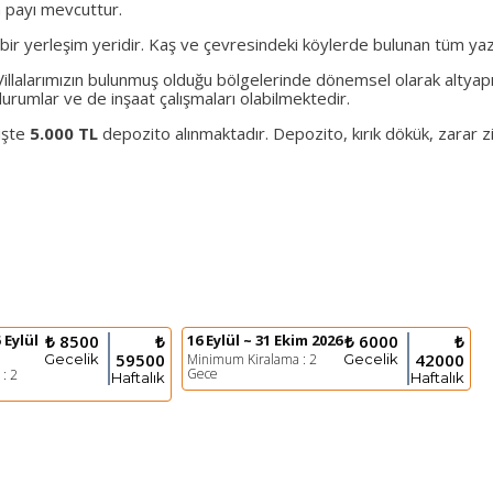
 payı mevcuttur.
r yerleşim yeridir. Kaş ve çevresindeki köylerde bulunan tüm yazlık
Villalarımızın bulunmuş olduğu bölgelerinde dönemsel olarak altyapı 
 durumlar ve de inşaat çalışmaları olabilmektedir.
işte
5.000 TL
depozito alınmaktadır. Depozito, kırık dökük, zarar z
 Eylül
₺ 8500
₺
16 Eylül ~ 31 Ekim 2026
₺ 6000
₺
59500
42000
Gecelik
Minimum Kiralama : 2
Gecelik
Gece
: 2
Haftalık
Haftalık