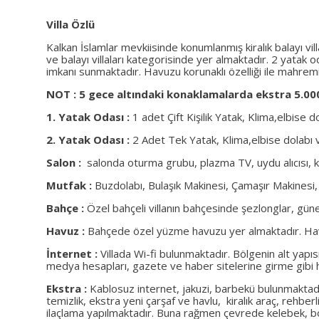
Villa Özlü
Kalkan İslamlar mevkiisinde konumlanmış kiralık balayı vill
ve balayı villaları kategorisinde yer almaktadır. 2 yatak 
imkanı sunmaktadır. Havuzu korunaklı özelliği ile mahrem
NOT : 5 gece altındaki konaklamalarda ekstra 5.000
1. Yatak Odası :
1 adet Çift Kişilik Yatak, Klima,elbise
2. Yatak Odası :
2 Adet Tek Yatak, Klima,elbise dolabı
Salon :
salonda oturma grubu, plazma TV, uydu alıcısı, k
Mutfak :
Buzdolabı, Bulaşık Makinesi, Çamaşır Makinesi, Fı
Bahçe :
Özel bahçeli villanın bahçesinde şezlonglar, g
Havuz :
Bahçede özel yüzme havuzu yer almaktadır. Havuz 
İnternet :
Villada Wi-fi bulunmaktadır. Bölgenin alt yapıs
medya hesapları, gazete ve haber sitelerine girme gibi hu
Ekstra :
Kablosuz internet, jakuzi, barbekü bulunmaktad
temizlik, ekstra yeni çarşaf ve havlu, kiralık araç, rehberl
ilaçlama yapılmaktadır. Buna rağmen çevrede kelebek, böc