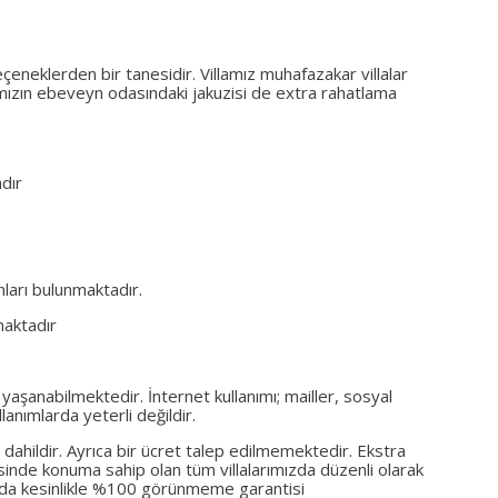
seçeneklerden bir tanesidir. Villamız muhafazakar villalar
llamızın ebeveyn odasındaki jakuzisi de extra rahatlama
dır
nları bulunmaktadır.
maktadır
 yaşanabilmektedir. İnternet kullanımı; mailler, sosyal
anımlarda yeterli değildir.
na dahildir. Ayrıca bir ücret talep edilmemektedir. Ekstra
çerisinde konuma sahip olan tüm villalarımızda düzenli olarak
mızda kesinlikle %100 görünmeme garantisi