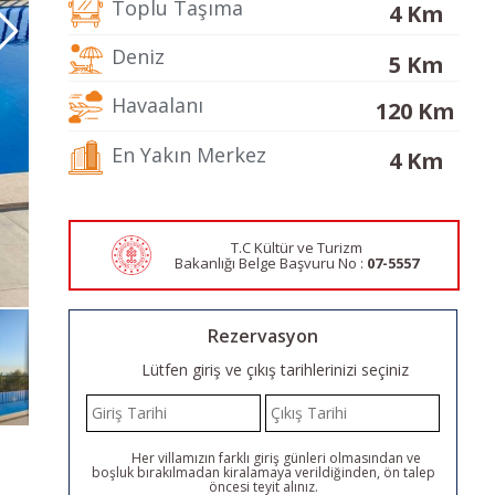
Toplu Taşıma
4 Km
Deniz
5 Km
Havaalanı
120 Km
En Yakın Merkez
4 Km
T.C Kültür ve Turizm
Bakanlığı Belge
Başvuru No :
07-5557
Rezervasyon
Lütfen giriş ve çıkış tarihlerinizi seçiniz
Her villamızın farklı giriş günleri olmasından ve
boşluk bırakılmadan kiralamaya verildiğinden, ön talep
öncesi teyit alınız.