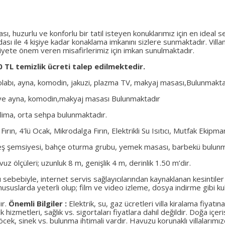
ası, huzurlu ve konforlu bir tatil isteyen konuklarımız için en ideal 
odası ile 4 kişiye kadar konaklama imkanını sizlere sunmaktadır. Vi
iyete önem veren misafirlerimiz için imkan sunulmaktadır.
 TL temizlik ücreti talep edilmektedir.
 dolabı, ayna, komodin, jakuzi, plazma TV, makyaj masası,Bulunmakta
 ve ayna, komodin,makyaj masası Bulunmaktadır
lima, orta sehpa bulunmaktadır.
rın, 4’lü Ocak, Mikrodalga Fırın, Elektrikli Su Isıtıcı, Mutfak Ekipma
üneş şemsiyesi, bahçe oturma grubu, yemek masası, barbekü bulun
ölçüleri; uzunluk 8 m, genişlik 4 m, derinlik 1.50 m’dir.
ı sebebiyle, internet servis sağlayıcılarından kaynaklanan kesintiler
suslarda yeterli olup; film ve video izleme, dosya indirme gibi kull
ır.
Önemli Bilgiler :
Elektrik, su, gaz ücretleri villa kiralama fiyatı
ik hizmetleri, sağlık vs. sigortaları fiyatlara dahil değildir. Doğa i
ek, sinek vs. bulunma ihtimali vardır. Havuzu korunaklı villaları