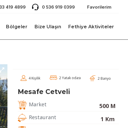
533 419 4899
0 536 919 0399
Favorilerim
Bölgeler
Bize Ulaşın
Fethiye Aktiviteler
2 Yatak odası
4 Kişilik
2 Banyo
Mesafe Cetveli
Market
500 M
Restaurant
1 Km