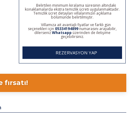
Belirtilen minimum kiralama süresinin altındaki
konaklamalarda ekstra temizlik ücreti uygulanmaktadır.
Temizlik ücret detayları villalarımızın açıklama
bölümünde belirtilmiştir.
Villamıza ait avantajlı fiyatlar ve farklı gün
seçenekleri için
05334194899
numarasını arayabilir,
dilerseniz
Whatsapp
üzerinden de iletişime
geçebilirsiniz.
REZERVASYON YAP
fırsatı!
m