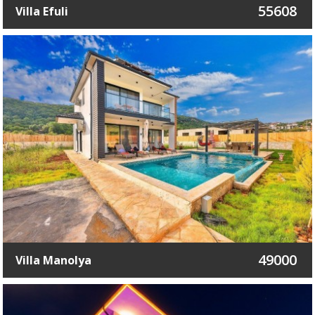
55608
Villa Efuli
49000
Villa Manolya