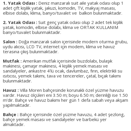
1. Yatak Odası :
Deniz manzaralı suit aile yatak odası olup 1
adet çift kişilik yatak, jakuzi, komodin, TV, makyaj masası,
elbise dolabı, klima, banyo/tuvalet ve balkon bulunmaktadır.
2. Yatak Odası :
Suit genç yatak odası olup 2 adet tek kişilik
yatak, komodin, elbise dolabı, klima ve ORTAK KULLANIM
banyo/tuvalet bulunmaktadır.
Salon :
Doğa manzaralı salon içerisinde modern oturma grubu,
uydu alıcısı, LCD TV, internet için modem, klima ve havuz
terasına çıkış bulunmaktadır.
Mutfak :
Amerikan mutfak içerisinde buzdolabı, bulaşık
makinesi, çamaşır makinesi, 4 kişilik yemek masası ve
sandalyeler, ankastre 4’lü ocak, davlumbaz, fırın, elektrikli su
ısıtıcısı, yemek takımı, tava ve tencereler, çatal, bıçak takımı
bulunmaktadır.
Havuz :
Villa Moren bahçesinde korunaklı özel yüzme havuzu
vardır. Havuz ölçüleri eni 3.50 m; boyu 6.50 m; derinliği ise 1.50
m’dir. Bahçe ve havuz bakımı her gün 1 defa sabah veya akşam
yapılmaktadır.
Bahçe :
Bahçe içerisinde özel yüzme havuzu, 4 adet şezlong,
bahçe yemek masası ve sandalyeler ve barbekü yer
almaktadır.