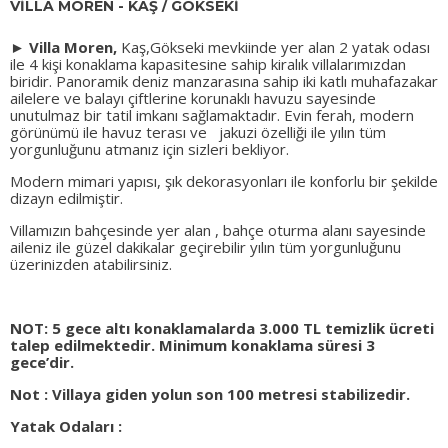
VİLLA MOREN - KAŞ / GÖKSEKİ
►
Villa Moren,
Kaş,Gökseki mevkiinde yer alan 2 yatak odası
ile 4 kişi konaklama kapasitesine sahip kiralık villalarımızdan
biridir. Panoramik deniz manzarasına sahip iki katlı muhafazakar
ailelere ve balayı çiftlerine korunaklı havuzu sayesinde
unutulmaz bir tatil imkanı sağlamaktadır. Evin ferah, modern
görünümü ile havuz terası ve jakuzi özelliği ile yılın tüm
yorgunluğunu atmanız için sizleri bekliyor.
Modern mimari yapısı, şık dekorasyonları ile konforlu bir şekilde
dizayn edilmiştir.
Villamızın bahçesinde yer alan , bahçe oturma alanı sayesinde
aileniz ile güzel dakikalar geçirebilir yılın tüm yorgunluğunu
üzerinizden atabilirsiniz.
NOT: 5 gece altı konaklamalarda 3.000 TL temizlik ücreti
talep edilmektedir. Minimum konaklama süresi 3
gece’dir.
Not : Villaya giden yolun son 100 metresi stabilizedir.
Yatak Odaları :