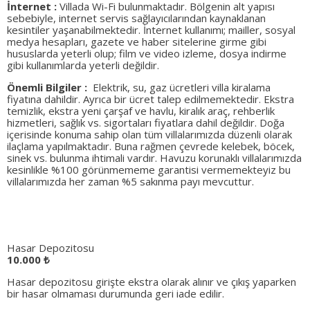
İnternet :
Villada Wi-Fi bulunmaktadır. Bölgenin alt yapısı
sebebiyle, internet servis sağlayıcılarından kaynaklanan
kesintiler yaşanabilmektedir. İnternet kullanımı; mailler, sosyal
medya hesapları, gazete ve haber sitelerine girme gibi
hususlarda yeterli olup; film ve video izleme, dosya indirme
gibi kullanımlarda yeterli değildir.
Önemli Bilgiler :
Elektrik, su, gaz ücretleri villa kiralama
fiyatına dahildir. Ayrıca bir ücret talep edilmemektedir. Ekstra
temizlik, ekstra yeni çarşaf ve havlu, kiralık araç, rehberlik
hizmetleri, sağlık vs. sigortaları fiyatlara dahil değildir. Doğa
içerisinde konuma sahip olan tüm villalarımızda düzenli olarak
ilaçlama yapılmaktadır. Buna rağmen çevrede kelebek, böcek,
sinek vs. bulunma ihtimali vardır. Havuzu korunaklı villalarımızda
kesinlikle %100 görünmememe garantisi vermemekteyiz bu
villalarımızda her zaman %5 sakınma payı mevcuttur.
Hasar Depozitosu
10.000 ₺
Hasar depozitosu girişte ekstra olarak alınır ve çıkış yaparken
bir hasar olmaması durumunda geri iade edilir.