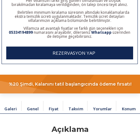
Her villamızın farklı giriş günleri olmasından ve boşluk
bırakılmadan kiralamaya verildiğinden, ön talep öncesi teyit alınız.
Belirtilen minimum kiralama süresinin altındaki konaklamalarda
ekstra temizlik ücreti uygulanmaktadır. Temizlik ücret detayları
villalarımızın açıklama bölümünde belirtilmiştir.
Villamıza ait avantajlı fiyatlar ve farklı gün seçenekleri için
05334194899
numarasını arayabilir, dilerseniz
Whatsapp
üzerinden
de iletişime geçebilirsiniz.
REZERVASYON YAP
%20 Şimdi, Kalanını tatil başlangıcında ödeme fırsatı!
Galeri
Genel
Fiyat
Takvim
Yorumlar
Konum
Açıklama