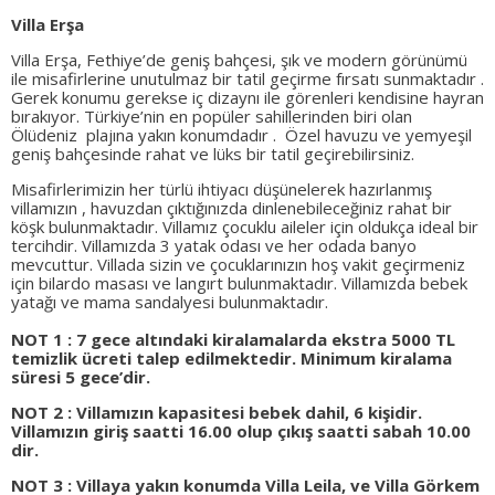
Villa Erşa
Villa Erşa, Fethiye’de geniş bahçesi, şık ve modern görünümü
ile misafirlerine unutulmaz bir tatil geçirme fırsatı sunmaktadır .
Gerek konumu gerekse iç dizaynı ile görenleri kendisine hayran
bırakıyor. Türkiye’nin en popüler sahillerinden biri olan
Ölüdeniz plajına yakın konumdadır . Özel havuzu ve yemyeşil
geniş bahçesinde rahat ve lüks bir tatil geçirebilirsiniz.
Misafirlerimizin her türlü ihtiyacı düşünelerek hazırlanmış
villamızın , havuzdan çıktığınızda dinlenebileceğiniz rahat bir
köşk bulunmaktadır. Villamız çocuklu aileler için oldukça ideal bir
tercihdir. Villamızda 3 yatak odası ve her odada banyo
mevcuttur. Villada sizin ve çocuklarınızın hoş vakit geçirmeniz
için bilardo masası ve langırt bulunmaktadır. Villamızda bebek
yatağı ve mama sandalyesi bulunmaktadır.
NOT 1 : 7 gece altındaki kiralamalarda ekstra 5000 TL
temizlik ücreti talep edilmektedir. Minimum kiralama
süresi 5 gece’dir.
NOT 2 : Villamızın kapasitesi bebek dahil, 6 kişidir.
Villamızın giriş saatti 16.00 olup çıkış saatti sabah 10.00
dir.
NOT 3 : Villaya yakın konumda Villa Leila, ve Villa Görkem