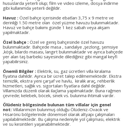
hususlarda yeterli olup; film ve video izleme, dosya indirme
gibi kullanımda yeterli değildir.
Havuz :
Özel bahçe içerisinde ebatları 3,75 x 9 metre ve
derinliği 1.50 metre olan özel yüzme havuzu bulunmaktadır.
Havuz ve bahçe bakımı günde 1 kez sabah veya akşam
yapılmaktadır.
Özel bahçe :
Özel ve geniş bahçesinde özel havuzu
bulunmaktadır. Bahçede masa , sandalye ,şezlong, şemsiye
,köşk, bilardo masası, langırt bulunmaktadır ve ayrıca bahçede
yer alan taş barbekü sayesinde dilediğiniz gibi mangal keyfi
yapabilirsiniz.
Önemli Bilgiler :
Elektrik, su, gaz ücretleri villa kiralama
fiyatına dahildir. Ayrıca bir ücret talep edilmemektedir. Ekstra
temizlik, ekstra yeni çarşaf ve havlu, kiralık araç, rehberlik
hizmetleri, sağlık vs. sigortaları fiyatlara dahil değildir.
Villamızda düzenli olarak ilaçlama yapılmaktadır. Buna rağmen
çevrede; kelebek, böcek, sinek vs. bulunma ihtimali vardır.
Ölüdeniz bölgesinde bulunan tüm villalar için genel
not:
Villalarımızın bulunmuş olduğu Ölüdeniz-Ovacık ve
Hisarönü bölgelerinde dönemsel olarak altyapı çalışmaları
yapılabilmektedir. Bu çalışma nedeniyle yol çalışması, elektrik
ve su kesintileri yaşanabilmektedir.