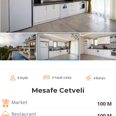
4 Yatak odası
8 Kişilik
4 Banyo
Mesafe Cetveli
Market
100 M
Restaurant
100 M