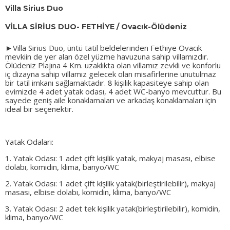
Villa Sirius Duo
VİLLA SİRİUS DUO- FETHİYE / Ovacık-Ölüdeniz
►
Villa Sirius Duo, üntü tatil beldelerinden Fethiye Ovacık
mevkiin de yer alan özel yüzme havuzuna sahip villamızdır.
Ölüdeniz Plajına 4 Km. uzaklıkta olan villamız zevkli ve konforlu
iç dizayna sahip villamız gelecek olan misafirlerine unutulmaz
bir tatil imkanı sağlamaktadır. 8 kişilik kapasiteye sahip olan
evimizde 4 adet yatak odası, 4 adet WC-banyo mevcuttur. Bu
sayede geniş aile konaklamaları ve arkadaş konaklamaları için
ideal bir seçenektir.
Yatak Odaları:
1. Yatak Odası: 1 adet çift kişilik yatak, makyaj masası, elbise
dolabı, komidin, klima, banyo/WC
2. Yatak Odası: 1 adet çift kişilik yatak(birleştirilebilir), makyaj
masası, elbise dolabı, komidin, klima, banyo/WC
3. Yatak Odası: 2 adet tek kişilik yatak(birleştirilebilir), komidin,
klima, banyo/WC