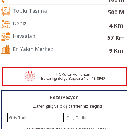
Toplu Taşıma
500 M
Deniz
4 Km
Havaalanı
57 Km
En Yakın Merkez
9 Km
T.C Kültür ve Turizm
Bakanlığı Belge
Başvuru No :
48-8947
Rezervasyon
Lütfen giriş ve çıkış tarihlerinizi seçiniz