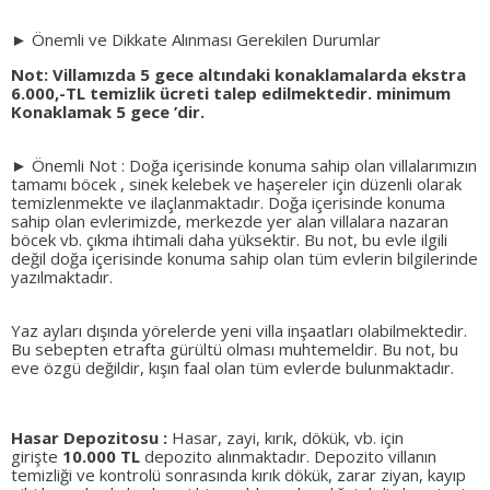
► Önemli ve Dikkate Alınması Gerekilen Durumlar
Not: Villamızda 5 gece altındaki konaklamalarda ekstra
6.000,-TL temizlik ücreti talep edilmektedir. minimum
Konaklamak 5 gece ’dir.
► Önemli Not : Doğa içerisinde konuma sahip olan villalarımızın
tamamı böcek , sinek kelebek ve haşereler için düzenli olarak
temizlenmekte ve ilaçlanmaktadır. Doğa içerisinde konuma
sahip olan evlerimizde, merkezde yer alan villalara nazaran
böcek vb. çıkma ihtimali daha yüksektir. Bu not, bu evle ilgili
değil doğa içerisinde konuma sahip olan tüm evlerin bilgilerinde
yazılmaktadır.
Yaz ayları dışında yörelerde yeni villa inşaatları olabilmektedir.
Bu sebepten etrafta gürültü olması muhtemeldir. Bu not, bu
eve özgü değildir, kışın faal olan tüm evlerde bulunmaktadır.
Hasar Depozitosu :
Hasar, zayi, kırık, dökük, vb. için
girişte
10.000 TL
depozito alınmaktadır. Depozito villanın
temizliği ve kontrolü sonrasında kırık dökük, zarar ziyan, kayıp