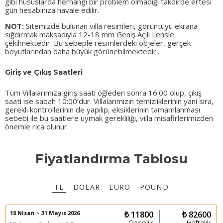
gibi hususlarda herhangi bir problem olmadığı takdirde ertesi
gün hesabınıza havale edilir.
NOT:
Sitemizde bulunan villa resimleri, görüntüyü ekrana
sığdırmak maksadıyla 12-18 mm Geniş Açılı Lensle
çekilmektedir. Bu sebeple resimlerdeki objeler, gerçek
boyutlarından daha büyük görünebilmektedir..
Giriş ve Çıkış Saatleri
Tüm Villalarımıza giriş saati öğleden sonra 16:00 olup, çıkış
saati ise sabah 10:00’dur. Villalarımızın temizliklerinin yani sıra,
gerekli kontrollerinin de yapılıp, eksiklerinin tamamlanması
sebebi ile bu saatlere uymak gerekliliği, villa misafirlerimizden
önemle rica olunur.
Fiyatlandırma Tablosu
TL
DOLAR
EURO
POUND
18 Nisan ~ 31 Mayıs 2026
₺ 11800
₺ 82600
Gecelik
Haftalık