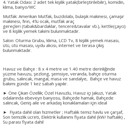
4. Yatak Odası: 2 adet tek kişilik yatak(birleştirilebilir), komidin,
klima, banyo/WC
Mutfak: Amerikan Mutfak, buzdolabı, bulaşık makinesi, çamaşır
makinesi, fırın, 4’lü ocak, mutfak araç
gereçleri (tabak&bardaklar, tencere&tavalar vb.), kettle(çaycı)
ve 8 kişilik yemek takımı bulunmaktadır.
Salon: Oturma Grubu, klima, LCD Tv, 8 kişilik yemek masası,
ütü, ütü masası, uydu alıcısı, internet ve terasa çıkış
bulunmaktadır.
Havuz ve Bahçe : 8 x 4 metre ve 1.40 metre derinliğinde
yüzme havuzu, şezlong, şemsiye, veranda, bahçe oturma
grubu, salıncak, mangal, masa ve sandalye, Bahçe ve havuz
bakımı günde 1 kez sabah yapılır.
► Öne Çıkan Özellik; Özel Havuzlu, Havuz içi Jakuzi, Yatak
odalarında ebeveyn banyosu, Bahçede hamak, Bahçede
salıncak, Geniş aile ve arkadaş konaklamaları için ideal
► Fiyata dahil olan hizmetler ; Haftalık temiz havlu ve çarşaf,
Son temizlik ücreti, Elektrik kullanımı fiyata dahil (kW/ haftalık) ,
Su parası fiyata dahil