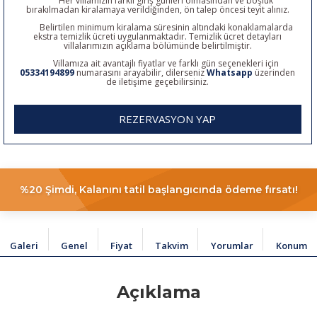
Her villamızın farklı giriş günleri olmasından ve boşluk
bırakılmadan kiralamaya verildiğinden, ön talep öncesi teyit alınız.
Belirtilen minimum kiralama süresinin altındaki konaklamalarda
ekstra temizlik ücreti uygulanmaktadır. Temizlik ücret detayları
villalarımızın açıklama bölümünde belirtilmiştir.
Villamıza ait avantajlı fiyatlar ve farklı gün seçenekleri için
05334194899
numarasını arayabilir, dilerseniz
Whatsapp
üzerinden
de iletişime geçebilirsiniz.
REZERVASYON YAP
%20 Şimdi, Kalanını tatil başlangıcında ödeme fırsatı!
Galeri
Genel
Fiyat
Takvim
Yorumlar
Konum
Açıklama