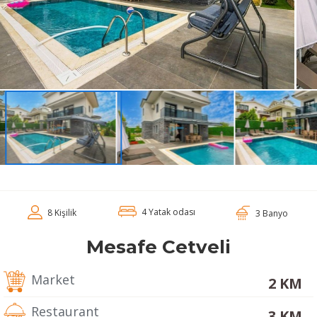
4 Yatak odası
8 Kişilik
3 Banyo
Mesafe Cetveli
Market
2 KM
Restaurant
3 KM