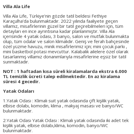
Villa Ala Life
Villa Ala Life, Türkiye’nin gözde tatil beldesi Fethiye
Karaçulha’da bulunmaktadır. 2022 yılında faaliyete geçen
villamız, misafirlerinin güzel bir tatil geçirebilmeleri için, tüm
detayları en ince ayrıntısına kadar planlanmıştır. Villa Ala
içerisinde 4 yatak odası, 3 banyo, salon ve mutfak bulunmakta
olup, tüm odalar ve salon klimalıdır. Geniş ve ferah bahçesinde
özel yüzme havuzu, minik misafirlerimiz için; mini çocuk parkı ,
mini basketbol potasi mevcuttur. Kalabalık ailelere özel olarak
tasarlanmış villamız donanımlarıyla misafirlerine eşsiz bir tatil
sunmaktadır.
NOT : 1 haftadan kısa süreli kiralamalarda ekstra 6.000
TL temizlik ücreti talep edilmektedir. En az kiralama
süresi 4 gecedir.
Yatak Odaları
1.Yatak Odası : Klimalı suit yatak odasında çift kişilik yatak,
elbise dolabı, komodin, klima , makyaj masası ve banyo/WC
bulunmaktadır.
2.Yatak Odası Yatak Odası : Klimalı yatak odasında iki adet tek
kişilik yatak, elbise dolabı,klima, komodin, banyo/WC
bulunmaktadır.