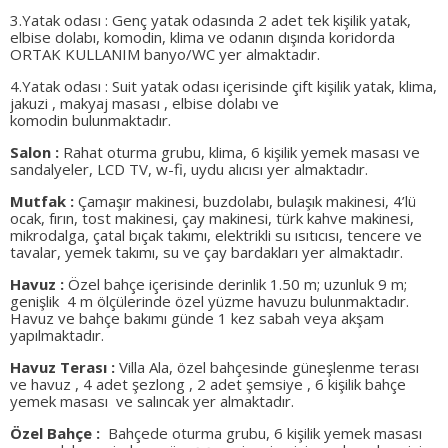
3.Yatak odası : Genç yatak odasında 2 adet tek kişilik yatak,
elbise dolabı, komodin, klima ve odanın dışında koridorda
ORTAK KULLANIM banyo/WC yer almaktadır.
4.Yatak odası : Suit yatak odası içerisinde çift kişilik yatak, klima,
jakuzi , makyaj masası , elbise dolabı ve
komodin bulunmaktadır.
Salon :
Rahat oturma grubu, klima, 6 kişilik yemek masası ve
sandalyeler, LCD TV, w-fi, uydu alıcısı yer almaktadır.
Mutfak :
Çamaşır makinesi, buzdolabı, bulaşık makinesi, 4’lü
ocak, fırın, tost makinesi, çay makinesi, türk kahve makinesi,
mikrodalga, çatal bıçak takımı, elektrikli su ısıtıcısı, tencere ve
tavalar, yemek takımı, su ve çay bardakları yer almaktadır.
Havuz :
Özel bahçe içerisinde derinlik 1.50 m; uzunluk 9 m;
genişlik 4 m ölçülerinde özel yüzme havuzu bulunmaktadır.
Havuz ve bahçe bakımı günde 1 kez sabah veya akşam
yapılmaktadır.
Havuz Terası :
Villa Ala, özel bahçesinde güneşlenme terası
ve havuz , 4 adet şezlong , 2 adet şemsiye , 6 kişilik bahçe
yemek masası ve salıncak yer almaktadır.
Özel Bahçe :
Bahçede oturma grubu, 6 kişilik yemek masası