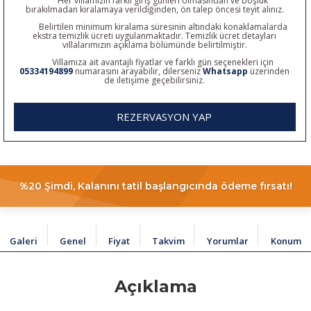
Her villamızın farklı giriş günleri olmasından ve boşluk
bırakılmadan kiralamaya verildiğinden, ön talep öncesi teyit alınız.
Belirtilen minimum kiralama süresinin altındaki konaklamalarda
ekstra temizlik ücreti uygulanmaktadır. Temizlik ücret detayları
villalarımızın açıklama bölümünde belirtilmiştir.
Villamıza ait avantajlı fiyatlar ve farklı gün seçenekleri için
05334194899
numarasını arayabilir, dilerseniz
Whatsapp
üzerinden
de iletişime geçebilirsiniz.
REZERVASYON YAP
%20 Şimdi, Kalanını tatil başlangıcında ödeme fırsatı!
Galeri
Genel
Fiyat
Takvim
Yorumlar
Konum
Açıklama