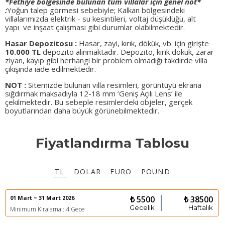
*Fethiye bölgesinde bulunan tüm villalar için genel not*
:
Yoğun talep görmesi sebebiyle; Kalkan bölgesindeki
villalarımızda elektrik - su kesintileri, voltaj düşüklüğü, alt
yapı ve inşaat çalışması gibi durumlar olabilmektedir.
Hasar Depozitosu :
Hasar, zayi, kırık, dökük, vb. için girişte
10.000 TL
depozito alınmaktadır. Depozito, kırık dökük, zarar
ziyan, kayıp gibi herhangi bir problem olmadığı takdirde villa
çıkışında iade edilmektedir.
NOT :
Sitemizde bulunan villa resimleri, görüntüyü ekrana
sığdırmak maksadıyla 12-18 mm ’Geniş Açılı Lens’ ile
çekilmektedir. Bu sebeple resimlerdeki objeler, gerçek
boyutlarından daha büyük görünebilmektedir.
Fiyatlandırma Tablosu
TL
DOLAR
EURO
POUND
01 Mart ~ 31 Mart 2026
₺ 5500
₺ 38500
Gecelik
Haftalık
Minimum Kiralama : 4 Gece