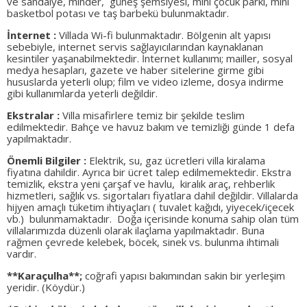
ve sandalye, minder, güneş şemsiyesi, mini çocuk parkı, mini
basketbol potası ve taş barbekü bulunmaktadır.
İnternet :
Villada Wi-fi bulunmaktadır. Bölgenin alt yapısı
sebebiyle, internet servis sağlayıcılarından kaynaklanan
kesintiler yaşanabilmektedir. İnternet kullanımı; mailler, sosyal
medya hesapları, gazete ve haber sitelerine girme gibi
hususlarda yeterli olup; film ve video izleme, dosya indirme
gibi kullanımlarda yeterli değildir.
Ekstralar :
Villa misafirlere temiz bir şekilde teslim
edilmektedir. Bahçe ve havuz bakım ve temizliği günde 1 defa
yapılmaktadır.
Önemli Bilgiler :
Elektrik, su, gaz ücretleri villa kiralama
fiyatına dahildir. Ayrıca bir ücret talep edilmemektedir. Ekstra
temizlik, ekstra yeni çarşaf ve havlu, kiralık araç, rehberlik
hizmetleri, sağlık vs. sigortaları fiyatlara dahil değildir. Villalarda
hijyen amaçlı tüketim ihtiyaçları ( tuvalet kağıdı, yiyecek/içecek
vb.)
bulunmamaktadır.
Doğa içerisinde konuma sahip olan tüm
villalarımızda düzenli olarak ilaçlama yapılmaktadır. Buna
rağmen çevrede kelebek, böcek, sinek vs. bulunma ihtimali
vardır.
**Karaçulha**;
coğrafi yapısı bakımından sakin bir yerleşim
yeridir. (Köydür.)