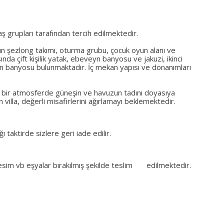
aş grupları tarafından tercih edilmektedir.
un şezlong takımı, oturma grubu, çocuk oyun alanı ve
a çift kişilik yatak, ebeveyn banyosu ve jakuzi, ikinci
eyn banyosu bulunmaktadır. İç mekan yapısı ve donanımları
urlu bir atmosferde güneşin ve havuzun tadını doyasıya
in villa, değerli misafirlerini ağırlamayı beklemektedir.
 taktirde sizlere geri iade edilir.
evresim vb eşyalar bırakılmış şekilde teslim edilmektedir.