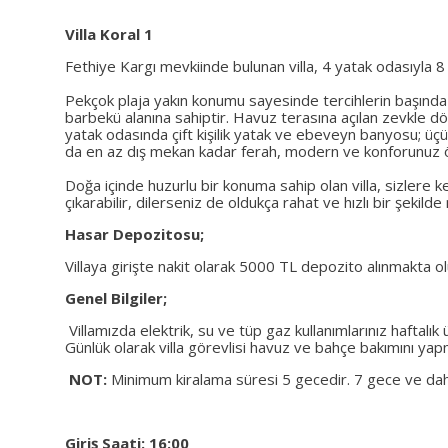
Villa Koral 1
Fethiye Kargı mevkiinde bulunan villa, 4 yatak odasıyla 8 
Pekçok plaja yakın konumu sayesinde tercihlerin başında 
barbekü alanına sahiptir. Havuz terasına açılan zevkle dö
yatak odasında çift kişilik yatak ve ebeveyn banyosu; üç
da en az dış mekan kadar ferah, modern ve konforunuz ö
Doğa içinde huzurlu bir konuma sahip olan villa, sizlere ke
çıkarabilir, dilerseniz de oldukça rahat ve hızlı bir şekilde
Hasar Depozitosu;
Villaya girişte nakit olarak 5000 TL depozito alınmakta olup
Genel Bilgiler;
Villamızda elektrik, su ve tüp gaz kullanımlarınız haftal
Günlük olarak villa görevlisi havuz ve bahçe bakımını ya
NOT:
Minimum kiralama süresi 5 gecedir. 7 gece ve daha 
Giriş Saati: 16:00