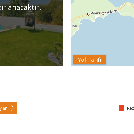
zırlanacaktır.
Yol Tarifi
ylar
Reze