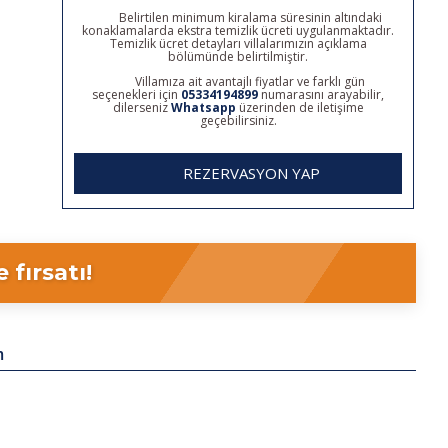
Belirtilen minimum kiralama süresinin altındaki
konaklamalarda ekstra temizlik ücreti uygulanmaktadır.
Temizlik ücret detayları villalarımızın açıklama
bölümünde belirtilmiştir.
Villamıza ait avantajlı fiyatlar ve farklı gün
seçenekleri için
05334194899
numarasını arayabilir,
dilerseniz
Whatsapp
üzerinden de iletişime
geçebilirsiniz.
REZERVASYON YAP
fırsatı!
m