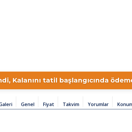
di, Kalanını tatil başlangıcında ödeme 
Galeri
Genel
Fiyat
Takvim
Yorumlar
Konu