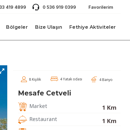
533 419 4899
0 536 919 0399
Favorilerim
Bölgeler
Bize Ulaşın
Fethiye Aktiviteler
4 Yatak odası
8 Kişilik
4 Banyo
Mesafe Cetveli
Market
1 Km
Restaurant
1 Km