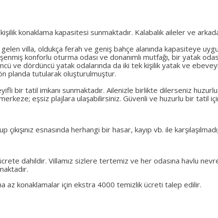
kişilik konaklama kapasitesi sunmaktadır. Kalabalık aileler ve arkad
gelen villa, oldukça ferah ve geniş bahçe alanında kapasiteye uyg
şenmiş konforlu oturma odası ve donanımlı mutfağı, bir yatak odasınd
üncü ve dördüncü yatak odalarında da iki tek kişilik yatak ve ebev
n planda tutularak oluşturulmuştur.
yifli bir tatil imkanı sunmaktadır. Ailenizle birlikte dilerseniz huz
 merkeze; eşsiz plajlara ulaşabilirsiniz. Güvenli ve huzurlu bir tatil iç
 çıkışınız esnasında herhangi bir hasar, kayıp vb. ile karşılaşılmadığı
ık ücrete dahildir. Villamız sizlere tertemiz ve her odasına havlu n
pmaktadır.
az konaklamalar için ekstra 4000 temizlik ücreti talep edilir.