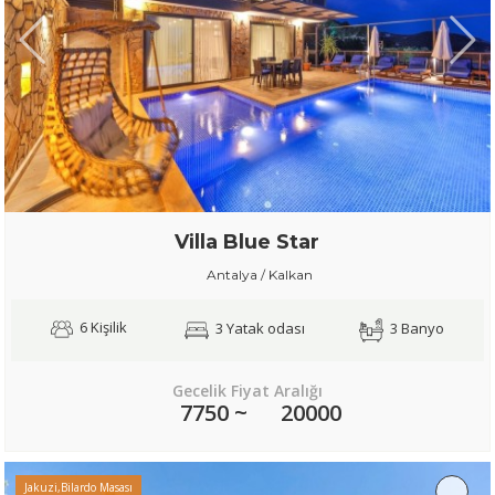
Villa Blue Star
Antalya / Kalkan
6 Kişilik
3 Yatak odası
3 Banyo
Gecelik Fiyat Aralığı
7750 ~
20000
Jakuzi,Bilardo Masası