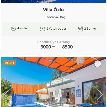
Villa Özlü
Antalya / Kaş
4 Kişilik
2 Yatak odası
2 Banyo
Gecelik Fiyat Aralığı
6000 ~
8500
Jakuzili