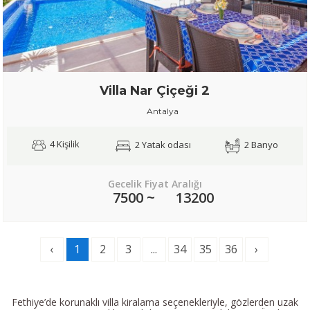
Villa Nar Çiçeği 2
Antalya
4 Kişilik
2 Yatak odası
2 Banyo
Gecelik Fiyat Aralığı
7500 ~
13200
‹
1
2
3
...
34
35
36
›
Fethiye’de korunaklı villa kiralama seçenekleriyle, gözlerden uzak