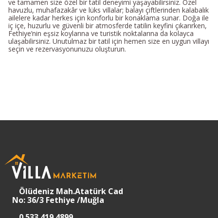
ve tamamen size özel bir tatil deneyimi yaşayabilirsiniz. Özel
havuzlu, muhafazakâr ve lüks villalar; balayı çiftlerinden kalabalık
ailelere kadar herkes için konforlu bir konaklama sunar. Doğa ile
iç içe, huzurlu ve güvenli bir atmosferde tatilin keyfini çıkarırken,
Fethiye’nin eşsiz koylarına ve turistik noktalarına da kolayca
ulaşabilirsiniz. Unutulmaz bir tatil için hemen size en uygun villayı
seçin ve rezervasyonunuzu oluşturun.
Ölüdeniz Mah.Atatürk Cad
No: 36/3 Fethiye /Muğla
0 533 419 4899