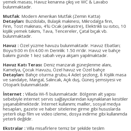
yemek masası, Havuz kenarına çıkış ve WC & Lavabo
bulunmaktadır.
Mutfak
: Modern Amerikan Mutfak (Zemin Katta)
Detayları
: Buzdolabı, Bulaşık makinesi, Mikrodalga fırın,
Fırın, Tost makinası, 4’lü Ocak (ankastre), Elektrikli su ısıtıcı, 10
kişilik yemek takımı, Tava, Tencereler, Çatal bıçak vb.
bulunmaktadır.
Havuz :
Özel yüzme havuzu bulunmaktadır. Havuz Ebatları;
Boyu:9.00 m En:4.00 m Derinlik: 1.50 m’dir. Havuz ve bahçe
bakımı günde 1 kez sabah veya akşam yapılmaktadır.
Havuz Katı Terası
: Deniz manzaralı güneşlenme alanı,
Kamelya, Çocuk Havuzu, Özel havuz ve Özel bahçe
Detayları
: Bahçe oturma grubu,4 Adet şezlong, 8 Kişilik masa
ve sandalye, Mangal, Salıncak, Açık duş, Güneş şemsiyesi ve
Otopark bulunmaktadır.
İnternet :
Villada Wi-fi bulunmaktadır. Bölgenin alt yapısı
sebebiyle internet servis sağlayıcılarından kaynaklanan kesitiler
yaşanabilmektedir. İnternet kullanımı; mailler, sosyal medya
hesapları, gazete ve haber sitelerine girme gibi hususlarda
yeterli olup film ve video izleme, dosya indirme gibi kullanımda
yeterli değildir.
Ekstralar :
Villa misafirlere temiz bir şekilde teslim