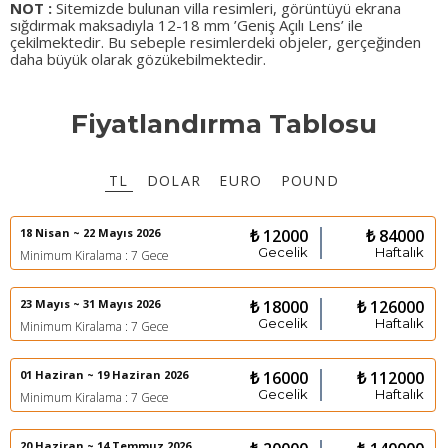
NOT :
Sitemizde bulunan villa resimleri, görüntüyü ekrana
sığdırmak maksadıyla 12-18 mm ’Geniş Açılı Lens’ ile
çekilmektedir. Bu sebeple resimlerdeki objeler, gerçeğinden
daha büyük olarak gözükebilmektedir.
Fiyatlandırma Tablosu
TL
DOLAR
EURO
POUND
18 Nisan ~ 22 Mayıs 2026
₺ 12000
₺ 84000
Gecelik
Haftalık
Minimum Kiralama : 7 Gece
23 Mayıs ~ 31 Mayıs 2026
₺ 18000
₺ 126000
Gecelik
Haftalık
Minimum Kiralama : 7 Gece
01 Haziran ~ 19 Haziran 2026
₺ 16000
₺ 112000
Gecelik
Haftalık
Minimum Kiralama : 7 Gece
20 Haziran ~ 14 Temmuz 2026