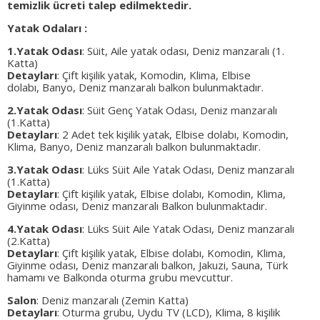
temizlik ücreti talep edilmektedir.
Yatak Odaları :
1.Yatak Odası
: Süit, Aile yatak odası, Deniz manzaralı (1.
Katta)
Detayları
: Çift kişilik yatak, Komodin, Klima, Elbise
dolabı, Banyo, Deniz manzaralı balkon bulunmaktadır.
2.Yatak Odası
: Süit Genç Yatak Odası, Deniz manzaralı
(1.Katta)
Detayları
: 2 Adet tek kişilik yatak, Elbise dolabı, Komodin,
Klima, Banyo, Deniz manzaralı balkon bulunmaktadır.
3.Yatak Odası
: Lüks Süit Aile Yatak Odası, Deniz manzaralı
(1.Katta)
Detayları
: Çift kişilik yatak, Elbise dolabı, Komodin, Klima,
Giyinme odası, Deniz manzaralı
Balkon bulunmaktadır.
4.Yatak Odası
: Lüks Süit Aile Yatak Odası, Deniz manzaralı
(2.Katta)
Detayları
: Çift kişilik yatak, Elbise dolabı, Komodin, Klima,
Giyinme odası, Deniz manzaralı
balkon, Jakuzi, Sauna, Türk
hamamı ve Balkonda oturma grubu mevcuttur.
Salon
: Deniz manzaralı (Zemin Katta)
Detayları
: Oturma grubu, Uydu TV (LCD), Klima, 8 kişilik