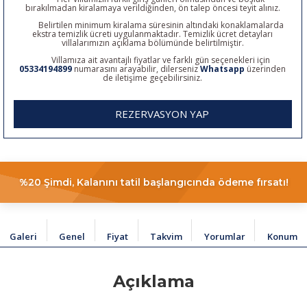
bırakılmadan kiralamaya verildiğinden, ön talep öncesi teyit alınız.
Belirtilen minimum kiralama süresinin altındaki konaklamalarda
ekstra temizlik ücreti uygulanmaktadır. Temizlik ücret detayları
villalarımızın açıklama bölümünde belirtilmiştir.
Villamıza ait avantajlı fiyatlar ve farklı gün seçenekleri için
05334194899
numarasını arayabilir, dilerseniz
Whatsapp
üzerinden
de iletişime geçebilirsiniz.
REZERVASYON YAP
%20 Şimdi, Kalanını tatil başlangıcında ödeme fırsatı!
Galeri
Genel
Fiyat
Takvim
Yorumlar
Konum
Açıklama