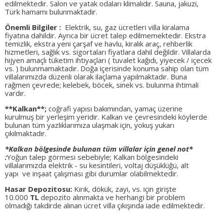
edilmektedir. Salon ve yatak odaları klimalıdır. Sauna, jakuzi,
Türk hamamı bulunmaktadır.
Önemli Bilgiler :
Elektrik, su, gaz ücretleri villa kiralama
fiyatına dahildir. Ayrıca bir ücret talep edilmemektedir. Ekstra
temizlik, ekstra yeni çarşaf ve havlu, kiralık araç, rehberlik
hizmetleri, sağlık vs. sigortaları fiyatlara dahil değildir. Villalarda
hijyen amaçlı tüketim ihtiyaçları ( tuvalet kağıdı, yiyecek / içecek
vs. ) bulunmamaktadır. Doğa içerisinde konuma sahip olan tüm
villalarımızda düzenli olarak ilaçlama yapılmaktadır. Buna
rağmen çevrede; kelebek, böcek, sinek vs. bulunma ihtimali
vardır.
**Kalkan**;
coğrafi yapısı bakımından, yamaç üzerine
kurulmuş bir yerleşim yeridir. Kalkan ve çevresindeki köylerde
bulunan tüm yazlıklarımıza ulaşmak için, yokuş yukarı
çıkılmaktadır.
*Kalkan bölgesinde bulunan tüm villalar için genel not*
:
Yoğun talep görmesi sebebiyle; Kalkan bölgesindeki
villalarımızda elektrik - su kesintileri, voltaj düşüklüğü, alt
yapı ve inşaat çalışması gibi durumlar olabilmektedir.
Hasar Depozitosu:
Kırık, dökük, zayi, vs. için girişte
10.000
TL
depozito alınmakta ve herhangi bir problem
olmadığı takdirde alınan ücret villa çıkışında iade edilmektedir.