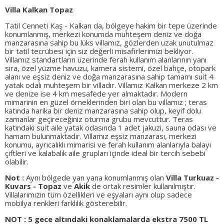
Villa Kalkan Topaz
Tatil Cenneti Kaş - Kalkan da, bölgeye hakim bir tepe üzerinde
konumlanmış, merkezi konumda muhteşem deniz ve doğa
manzarasına sahip bu lüks villamız, gözlerden uzak unutulmaz
bir tatil tecrübesi için siz değerli misafirlerimizi bekliyor.
Villamız standartların üzerinde ferah kullanım alanlarının yanı
sıra, özel yüzme havuzu, kamera sistemi, özel bahçe, otopark
alanı ve eşsiz deniz ve doğa manzarasına sahip tamamı suit 4
yatak odalı muhteşem bir villadır. Villamız Kalkan merkeze 2 km
ve denize ise 4 km mesafede yer almaktadır. Modern
mimarinin en güzel örneklerinden biri olan bu villamız ; teras
katında harika bir deniz manzarasına sahip olup, keyif dolu
zamanlar geçireceğiniz oturma grubu mevcuttur. Teras
katındaki suit aile yatak odasında 1 adet jakuzi, sauna odası ve
hamam bulunmaktadır. Villamız eşsiz manzarası, merkezi
konumu, ayrıcalıklı mimarisi ve ferah kullanım alanlarıyla balayı
çiftleri ve kalabalık aile grupları içinde ideal bir tercih sebebi
olabilir.
Not :
Aynı bölgede yan yana konumlanmış olan
Villa Turkuaz -
Kuvars - Topaz
ve
Akik
de ortak resimler kullanılmıştır.
Villalarımızın tüm özellikleri ve eşyaları aynı olup sadece
mobilya renkleri farklılık gösterebilir.
NOT : 5 gece altındaki konaklamalarda ekstra 7500 TL