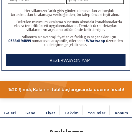
Her villamızın farklı giriş günleri olmasından ve boşluk
bırakılmadan kiralamaya verildiğinden, ön talep öncesi teyit alınız.
Belirtilen minimum kiralama süresinin altındaki konaklamalarda
ekstra temizlik ücreti uygulanmaktadır. Temizlik ücret detayları
villalarımızın açıklama bölümünde belirtilmiştir.
Villamıza ait avantajlı fiyatlar ve farklı gün seçenekleri için
05334194899
numarasını arayabilir, dilerseniz
Whatsapp
üzerinden
de iletişime geçebilirsiniz.
REZERVASYON YAP
%20 Şimdi, Kalanını tatil başlangıcında ödeme fırsatı!
Galeri
Genel
Fiyat
Takvim
Yorumlar
Konum