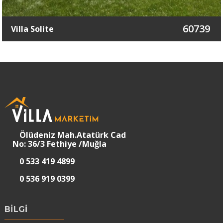
60739
Villa Solite
Ölüdeniz Mah.Atatürk Cad
No: 36/3 Fethiye /Muğla
0 533 419 4899
0 536 919 0399
BİLGİ