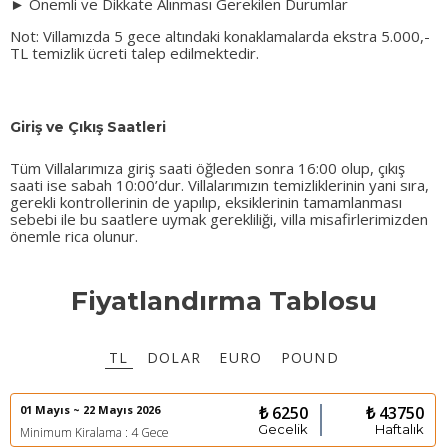
► Önemli ve Dikkate Alınması Gerekilen Durumlar
Not: Villamızda 5 gece altındaki konaklamalarda ekstra 5.000,-
TL temizlik ücreti talep edilmektedir.
Giriş ve Çıkış Saatleri
Tüm Villalarımıza giriş saati öğleden sonra 16:00 olup, çıkış
saati ise sabah 10:00’dur. Villalarımızın temizliklerinin yani sıra,
gerekli kontrollerinin de yapılıp, eksiklerinin tamamlanması
sebebi ile bu saatlere uymak gerekliliği, villa misafirlerimizden
önemle rica olunur.
Fiyatlandırma Tablosu
TL
DOLAR
EURO
POUND
01 Mayıs ~ 22 Mayıs 2026
₺ 6250
₺ 43750
Gecelik
Haftalık
Minimum Kiralama : 4 Gece