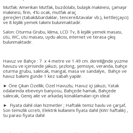
Mutfak: Amerikan Mutfak, buzdolabı, bulaşık makinesi, çamaşır
makinesi, fırın, 4’lü ocak, mutfak araç
gereçleri (tabak&bardaklar, tencere&tavalar vb.), kettle(çaycı)
ve 8 kişilik yemek takımı bulunmaktadır.
Salon: Oturma Grubu, klima, LCD Tv, 8 kişilik yemek masası,
ütü, WC, ütü masası, uydu alıcısı, internet ve terasa çıkış
bulunmaktadır.
Havuz ve Bahçe : 7 x 4 metre ve 1.49 cm. derinliğinde yüzme
havuzu ve içerisinde jakuzi, şezlong, şemsiye, veranda, bahçe
oturma grubu, salıncak, mangal, masa ve sandalye, Bahçe ve
havuz bakımı günde 1 kez sabah yapılır.
► Öne Çıkan Özellik; Özel Havuzlu, Havuz içi Jakuzi, Yatak
odalarında ebeveyn banyosu, Bahçede hamak, Bahçede
salıncak, Geniş aile ve arkadaş konaklamaları için ideal
► Fiyata dahil olan hizmetler ; Haftalık temiz havlu ve çarşaf,
Son temizlik ücreti, Elektrik kullanımı fiyata dahil (kW/ haftalık) ,
Su parası fiyata dahil