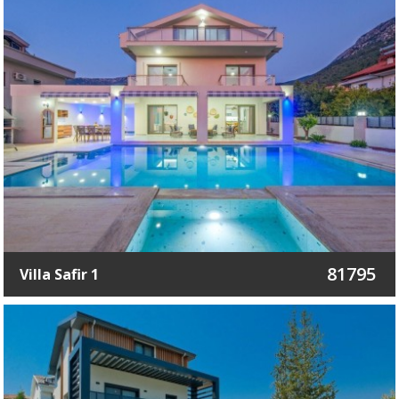
81795
Villa Safir 1