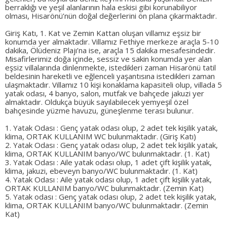
berraklığı ve yeşil alanlarının hala eskisi gibi korunabiliyor
olması, Hisarönü’nün doğal değerlerini ön plana çıkarmaktadır.
Giriş Katı, 1. Kat ve Zemin Kattan oluşan villamız eşsiz bir
konumda yer almaktadır. Villamız Fethiye merkeze araçla 5-10
dakika, Ölüdeniz Plajı’na ise, araçla 15 dakika mesafesindedir.
Misafirlerimiz doğa içinde, sessiz ve sakin konumda yer alan
eşsiz villalarında dinlenmekte, istedikleri zaman Hisarönü tatil
beldesinin hareketli ve eğlenceli yaşantısına istedikleri zaman
ulaşmaktadır. Villamız 10 kişi konaklama kapasiteli olup, villada 5
yatak odası, 4 banyo, salon, mutfak ve bahçede jakuzi yer
almaktadır. Oldukça büyük sayılabilecek yemyeşil özel
bahçesinde yüzme havuzu, güneşlenme terası bulunur.
1. Yatak Odası : Genç yatak odası olup, 2 adet tek kişilik yatak,
klima, ORTAK KULLANIM WC bulunmaktadır. (Giriş Katı)
2. Yatak Odası : Genç yatak odası olup, 2 adet tek kişilik yatak,
klima, ORTAK KULLANIM banyo/WC bulunmaktadır. (1. Kat)
3. Yatak Odası : Aile yatak odası olup, 1 adet çift kişilik yatak,
klima, jakuzi, ebeveyn banyo/WC bulunmaktadır. (1. Kat)
4. Yatak Odası : Aile yatak odası olup, 1 adet çift kişilik yatak,
ORTAK KULLANIM banyo/WC bulunmaktadır. (Zemin Kat)
5. Yatak odası : Genç yatak odası olup, 2 adet tek kişilik yatak,
klima, ORTAK KULLANIM banyo/WC bulunmaktadır. (Zemin
Kat)