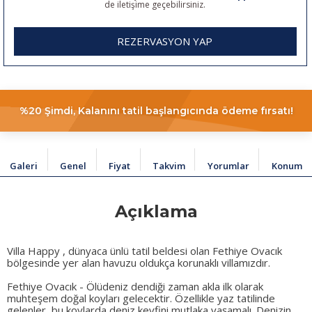
de iletişime geçebilirsiniz.
REZERVASYON YAP
%20 Şimdi, Kalanını tatil başlangıcında ödeme fırsatı!
Galeri
Genel
Fiyat
Takvim
Yorumlar
Konum
Açıklama
Villa Happy , dünyaca ünlü tatil beldesi olan Fethiye Ovacık
bölgesinde yer alan havuzu oldukça korunaklı villamızdır.
Fethiye Ovacık - Ölüdeniz dendiği zaman akla ilk olarak
muhteşem doğal koyları gelecektir. Özellikle yaz tatilinde
gelenler, bu koylarda deniz keyfini mutlaka yaşamalı. Denizin