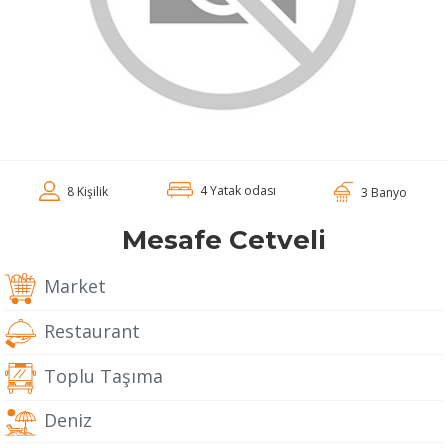
4 Yatak odası
8 Kişilik
3 Banyo
Mesafe Cetveli
Market
Restaurant
Toplu Taşıma
Deniz