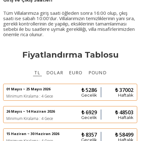
Giriş ve Çıkış Saatleri
Tüm Villalarımıza giriş saati öğleden sonra 16:00 olup, çıkış
saati ise sabah 10:00’dur. Villalarımızın temizliklerinin yani sıra,
gerekli kontrollerinin de yapılıp, eksiklerinin tamamlanması
sebebi ile bu saatlere uymak gerekliliği, villa misafirlerimizden
önemle rica olunur.
Fiyatlandırma Tablosu
TL
DOLAR
EURO
POUND
01 Mayıs ~ 25 Mayıs 2026
₺ 5286
₺ 37002
Gecelik
Haftalık
Minimum Kiralama : 4 Gece
26 Mayıs ~ 14 Haziran 2026
₺ 6929
₺ 48503
Gecelik
Haftalık
Minimum Kiralama : 4 Gece
15 Haziran ~ 30 Haziran 2026
₺ 8357
₺ 58499
Gecelik
Haftalık
Minimum Kiralama : 4 Gece