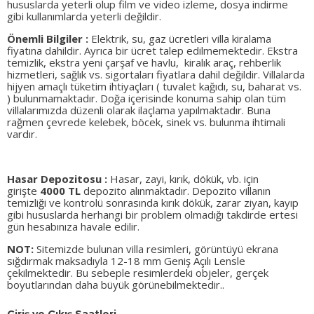
hususlarda yeterli olup film ve video izleme, dosya indirme
gibi kullanımlarda yeterli değildir.
Önemli Bilgiler :
Elektrik, su, gaz ücretleri villa kiralama
fiyatına dahildir. Ayrıca bir ücret talep edilmemektedir. Ekstra
temizlik, ekstra yeni çarşaf ve havlu, kiralık araç, rehberlik
hizmetleri, sağlık vs. sigortaları fiyatlara dahil değildir. Villalarda
hijyen amaçlı tüketim ihtiyaçları ( tuvalet kağıdı, su, baharat vs.
) bulunmamaktadır. Doğa içerisinde konuma sahip olan tüm
villalarımızda düzenli olarak ilaçlama yapılmaktadır. Buna
rağmen çevrede kelebek, böcek, sinek vs. bulunma ihtimali
vardır.
Hasar Depozitosu :
Hasar, zayi, kırık, dökük, vb. için
girişte
4000 TL
depozito alınmaktadır. Depozito villanın
temizliği ve kontrolü sonrasında kırık dökük, zarar ziyan, kayıp
gibi hususlarda herhangi bir problem olmadığı takdirde ertesi
gün hesabınıza havale edilir.
NOT:
Sitemizde bulunan villa resimleri, görüntüyü ekrana
sığdırmak maksadıyla 12-18 mm Geniş Açılı Lensle
çekilmektedir. Bu sebeple resimlerdeki objeler, gerçek
boyutlarından daha büyük görünebilmektedir..