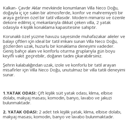
Kalkan-
Çavdır Aklar mevkiinde konumlanan Villa Neco Doğu,
doğayla iç içe sakin bir atmosferde, konfor ve mahremiyeti bir
araya getiren özel bir tatil villasıdır. Modern mimarisi ve özenle
dekore edilmiş iç mekanlarıyla dikkat çeken villa, 2 yatak
odasıyla 4 kişilik konaklama kapasitesine sahiptir.
Korunaklı özel yüzme havuzu sayesinde muhafazakar aileler ve
balayı çiftleri için ideal bir tatil imkanı sunan Villa Neco Doğu,
gözlerden uzak, huzurlu bir konaklama deneyimi vadeder.
Geniş bahçe alanı ve konforlu oturma gruplarıyla gün boyu
keyifli vakit geçirebilir, doğanın tadını çıkarabilirsiniz.
Şehrin kalabalığından uzak, izole ve konforlu bir tatil arayan
misafirler için Villa Neco Doğu, unutulmaz bir villa tatili deneyimi
sunar.
1.YATAK ODASI:
Çift kişilik süit yatak odası, klima, elbise
dolabı, makyaj masası, komodin, banyo, lavabo ve jakuzi
bulunmaktadır.
2. YATAK ODASI:
2 adet tek kişilik yatak, klima, elbise dolabı,
makyaj masası, komodin, banyo ve lavabo bulunmaktadır.