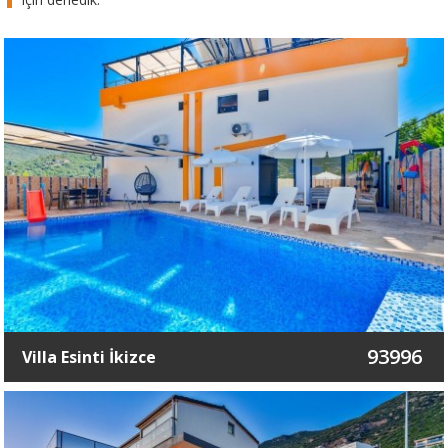
93996
Villa Esinti İkizce