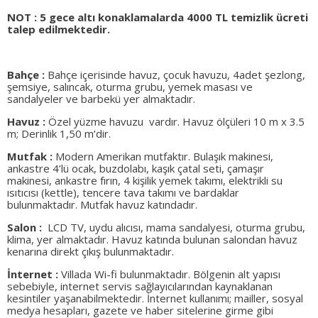
NOT : 5 gece altı konaklamalarda 4000 TL temizlik ücreti
talep edilmektedir.
Bahçe :
Bahçe içerisinde havuz, çocuk havuzu, 4adet şezlong,
şemsiye, salıncak, oturma grubu, yemek masası ve
sandalyeler ve barbekü yer almaktadır.
Havuz :
Özel yüzme havuzu vardır. Havuz ölçüleri 10 m x 3.5
m; Derinlik 1,50 m’dir.
Mutfak :
Modern Amerikan mutfaktır. Bulaşık makinesi,
ankastre 4’lü ocak, buzdolabı, kaşık çatal seti, çamaşır
makinesi, ankastre fırın, 4 kişilik yemek takımı, elektrikli su
ısıtıcısı (kettle), tencere tava takımı ve bardaklar
bulunmaktadır. Mutfak havuz katındadır.
Salon :
LCD TV, uydu alıcısı, mama sandalyesi, oturma grubu,
klima, yer almaktadır. Havuz katında bulunan salondan havuz
kenarına direkt çıkış bulunmaktadır.
İnternet :
Villada Wi-fi bulunmaktadır. Bölgenin alt yapısı
sebebiyle, internet servis sağlayıcılarından kaynaklanan
kesintiler yaşanabilmektedir. İnternet kullanımı; mailler, sosyal
medya hesapları, gazete ve haber sitelerine girme gibi