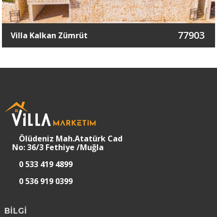
77903
Villa Kalkan Zümrüt
Ölüdeniz Mah.Atatürk Cad
No: 36/3 Fethiye /Muğla
0 533 419 4899
0 536 919 0399
BİLGİ