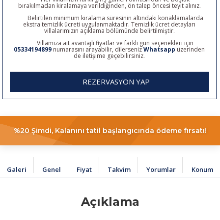
bırakılmadan kiralamaya verildiğinden, ön talep öncesi teyit alınız.
Belirtilen minimum kiralama süresinin altındaki konaklamalarda
ekstra temizlik ücreti uygulanmaktadır. Temizlik ücret detayları
villalarımızın açıklama bölümünde belirtilmiştir.
Villamıza ait avantajlı fiyatlar ve farklı gün seçenekleri için
05334194899
numarasını arayabilir, dilerseniz
Whatsapp
üzerinden
de iletişime geçebilirsiniz.
REZERVASYON YAP
%20 Şimdi, Kalanını tatil başlangıcında ödeme fırsatı!
Galeri
Genel
Fiyat
Takvim
Yorumlar
Konum
Açıklama