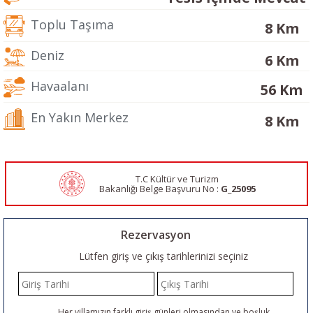
Toplu Taşıma
8 Km
Deniz
6 Km
Havaalanı
56 Km
En Yakın Merkez
8 Km
T.C Kültür ve Turizm
Bakanlığı Belge
Başvuru No :
G_25095
Rezervasyon
Lütfen giriş ve çıkış tarihlerinizi seçiniz
Her villamızın farklı giriş günleri olmasından ve boşluk