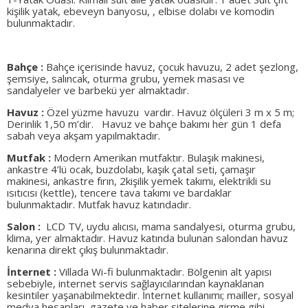
kişilik yatak, ebeveyn banyosu, , elbise dolabı ve komodin
bulunmaktadır.
Bahçe :
Bahçe içerisinde havuz, çocuk havuzu, 2 adet şezlong,
şemsiye, salıncak, oturma grubu, yemek masası ve
sandalyeler ve barbekü yer almaktadır.
Havuz :
Özel yüzme havuzu vardır. Havuz ölçüleri 3 m x 5 m;
Derinlik 1,50 m’dir. Havuz ve bahçe bakımı her gün 1 defa
sabah veya akşam yapılmaktadır.
Mutfak :
Modern Amerikan mutfaktır. Bulaşık makinesi,
ankastre 4’lü ocak, buzdolabı, kaşık çatal seti, çamaşır
makinesi, ankastre fırın, 2kişilik yemek takımı, elektrikli su
ısıtıcısı (kettle), tencere tava takımı ve bardaklar
bulunmaktadır. Mutfak havuz katındadır.
Salon :
LCD TV, uydu alıcısı, mama sandalyesi, oturma grubu,
klima, yer almaktadır. Havuz katında bulunan salondan havuz
kenarına direkt çıkış bulunmaktadır.
İnternet :
Villada Wi-fi bulunmaktadır. Bölgenin alt yapısı
sebebiyle, internet servis sağlayıcılarından kaynaklanan
kesintiler yaşanabilmektedir. İnternet kullanımı; mailler, sosyal
medya hesapları, gazete ve haber sitelerine girme gibi