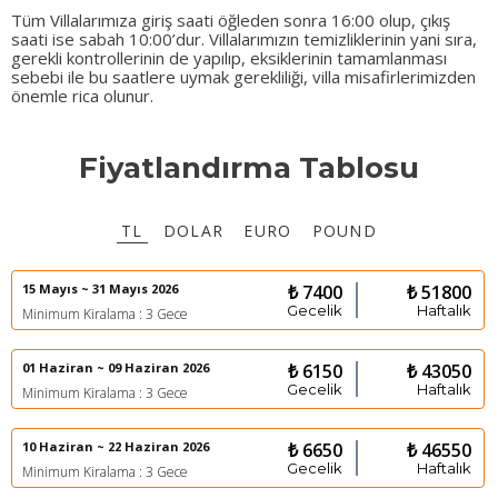
Tüm Villalarımıza giriş saati öğleden sonra 16:00 olup, çıkış
saati ise sabah 10:00’dur. Villalarımızın temizliklerinin yani sıra,
gerekli kontrollerinin de yapılıp, eksiklerinin tamamlanması
sebebi ile bu saatlere uymak gerekliliği, villa misafirlerimizden
önemle rica olunur.
Fiyatlandırma Tablosu
TL
DOLAR
EURO
POUND
15 Mayıs ~ 31 Mayıs 2026
₺ 7400
₺ 51800
Gecelik
Haftalık
Minimum Kiralama : 3 Gece
01 Haziran ~ 09 Haziran 2026
₺ 6150
₺ 43050
Gecelik
Haftalık
Minimum Kiralama : 3 Gece
10 Haziran ~ 22 Haziran 2026
₺ 6650
₺ 46550
Gecelik
Haftalık
Minimum Kiralama : 3 Gece