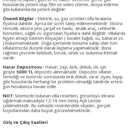
hususlarda yeterli olup film ve video izleme, dosya indirme
gibi kullanımlarda yeterli değildir.
Önemli Bilgiler :
Elektrik, su, gaz ücretleri villa kiralama
fiyatına dahildir. Ayrıca bir ücret talep edilmemektedir. Ekstra
temizlik, ekstra yeni çarşaf ve havlu, kiralık araç, rehberlik
hizmetleri, sağlık vs. sigortaları fiyatlara dahil değildir. Villalarda
hijyen amaçlı tüketim ihtiyaçları ( tuvalet kağıdı, su, baharat vs.
) bulunmamaktadır. Doğa içerisinde konuma sahip olan tüm
villalarımızda düzenli olarak ilaçlama yapılmaktadır. Buna
rağmen çevrede kelebek, böcek, sinek vs. bulunma ihtimali
vardır.
Hasar Depozitosu :
Hasar, zayi, kırık, dökük, vb. için
girişte
5000 TL
depozito alınmaktadır. Depozito villanın
temizliği ve kontrolü sonrasında kırık dökük, zarar ziyan, kayıp
gibi hususlarda herhangi bir problem olmadığı takdirde ertesi
gün hesabınıza havale edilir.
NOT:
Sitemizde bulunan villa resimleri, görüntüyü ekrana
sığdırmak maksadıyla 12-18 mm Geniş Açılı Lensle
çekilmektedir. Bu sebeple resimlerdeki objeler, gerçek
boyutlarından daha büyük görünebilmektedir..
Giriş ve Çıkış Saatleri