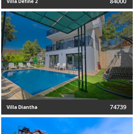
84000
Villa Define 2
74739
Villa Diantha