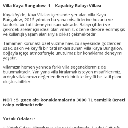
Villa Kaya Bungalow 1 – Kayaköy Balayı Villası
Kayaköy
’de, Kayı Villaları içerisinde yer alan Villa Kaya
Bungalow, 2015 yılından bu yana misafirlerine huzurlu ve
konforlu bir tatil deneyimi sunmaktadır. Balayı çiftleri ve
çekirdek aileler için ideal olan villamız, özenle dekore edilmiş şık
ve kullanışlı yaşam alanlarıyla dikkat çekmektedir.
Tamamen korunaklı özel yüzme havuzu sayesinde gözlerden
uzak, sakin ve keyifli bir tatil imkanı sunan Villa Kaya Bungalow,
doğayla iç içe atmosferiyle unutulmaz bir konaklama deneyimi
yaşatır.
Villamızın hemen yanında farklı villa seçeneklerimiz de
bulunmaktadır. Yan yana villa kiralamak isteyen misafirlerimiz,
ardışık villalarımızı değerlendirerek birlikte keyifli bir tatil planı
oluşturabilirler.
NOT : 5 gece altı konaklamalarda 3000 TL temizlik ücreti
talep edilmektedir.
Yatak Odaları :
1-Yatak Odası: Klimalı suit aile yatak odasıdır. 1 adet Suit çift