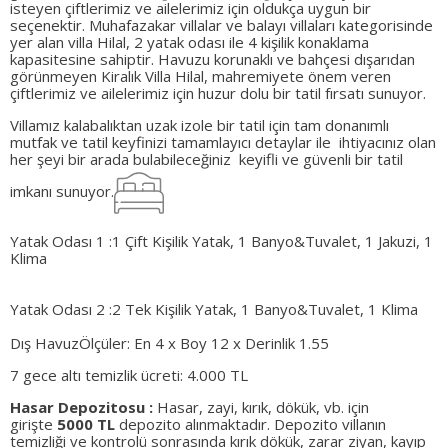
isteyen çiftlerimiz ve ailelerimiz için oldukça uygun bir
seçenektir. Muhafazakar villalar ve balayı villaları kategorisinde
yer alan villa Hilal, 2 yatak odası ile 4 kişilik konaklama
kapasitesine sahiptir. Havuzu korunaklı ve bahçesi dışarıdan
görünmeyen Kiralık Villa Hilal, mahremiyete önem veren
çiftlerimiz ve ailelerimiz için huzur dolu bir tatil fırsatı sunuyor.
Villamız kalabalıktan uzak izole bir tatil için tam donanımlı
mutfak ve tatil keyfinizi tamamlayıcı detaylar ile ihtiyacınız olan
her şeyi bir arada bulabileceğiniz keyifli ve güvenli bir tatil
imkanı sunuyor.
Yatak Odası 1 :
1 Çift Kişilik Yatak, 1 Banyo&Tuvalet, 1 Jakuzi, 1
Klima
Yatak Odası 2 :
2 Tek Kişilik Yatak, 1 Banyo&Tuvalet, 1 Klima
Dış Havuz
Ölçüler: En 4 x Boy 12 x Derinlik 1.55
7 gece altı temizlik ücreti: 4.000 TL
Hasar Depozitosu :
Hasar, zayi, kırık, dökük, vb. için
girişte
5000 TL
depozito alınmaktadır. Depozito villanın
temizliği ve kontrolü sonrasında kırık dökük, zarar ziyan, kayıp