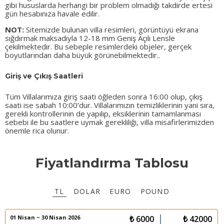
gibi hususlarda herhangi bir problem olmadığı takdirde ertesi
gün hesabınıza havale edilir.
NOT:
Sitemizde bulunan villa resimleri, görüntüyü ekrana
sığdırmak maksadıyla 12-18 mm Geniş Açılı Lensle
çekilmektedir. Bu sebeple resimlerdeki objeler, gerçek
boyutlarından daha büyük görünebilmektedir..
Giriş ve Çıkış Saatleri
Tüm Villalarımıza giriş saati öğleden sonra 16:00 olup, çıkış
saati ise sabah 10:00’dur. Villalarımızın temizliklerinin yani sıra,
gerekli kontrollerinin de yapılıp, eksiklerinin tamamlanması
sebebi ile bu saatlere uymak gerekliliği, villa misafirlerimizden
önemle rica olunur.
Fiyatlandırma Tablosu
TL
DOLAR
EURO
POUND
01 Nisan ~ 30 Nisan 2026
₺ 6000
₺ 42000