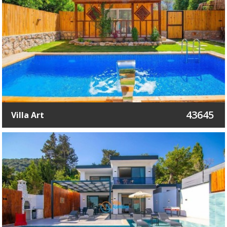
43645
Villa Art