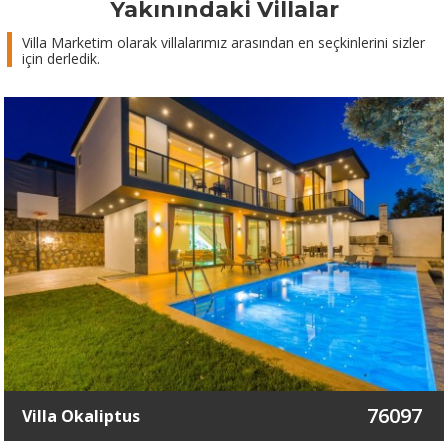
Yakınındaki Villalar
Villa Marketim olarak villalarımız arasından en seçkinlerini sizler
için derledik.
76097
Villa Okaliptus