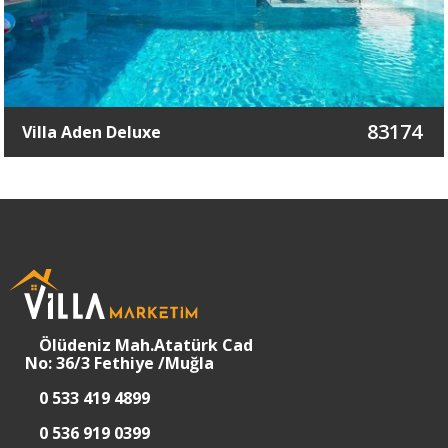
83174
Villa Aden Deluxe
Ölüdeniz Mah.Atatürk Cad
No: 36/3 Fethiye /Muğla
0 533 419 4899
0 536 919 0399